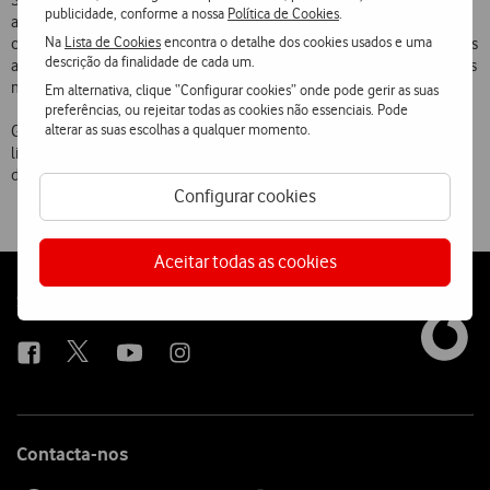
Setembro, o seu serviço de voz (GSM) e dados (GPRS) a bordo de
publicidade, conforme a nossa
Política de Cookies
.
aviões da Air France, na sequência do acordo de roaming assinado
Na
Lista de Cookies
encontra o detalhe dos cookies usados e uma
com o operador On-Air, prevendo-se o alargamento deste serviço aos
descrição da finalidade de cada um.
aviões das companhias bmi, Ryanair e TAP ao longo dos próximos seis
meses.
Em alternativa, clique “Configurar cookies” onde pode gerir as suas
preferências, ou rejeitar todas as cookies não essenciais. Pode
alterar as suas escolhas a qualquer momento.
Graças a estes acordos, a Vodafone intensifica a sua posição de
liderança em termos de número de contratos de roaming, destinos
disponíveis e serviços prestados.
Configurar cookies
Aceitar todas as cookies
Follow
Social
us
Contacta-nos