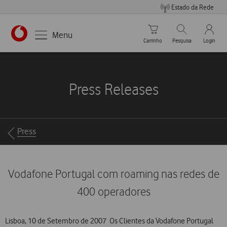
Estado da Rede
Carrinho de compras
Pesquisar
My Vo
Menu
Carrinho
Pesquisa
Login
https://www.vodafone.pt
Press Releases
Breadcrumbs
Press
Vodafone Portugal com roaming nas redes de
400 operadores
Lisboa, 10 de Setembro de 2007  Os Clientes da Vodafone Portugal