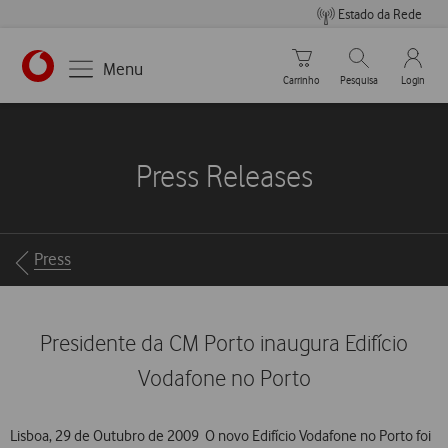
Estado da Rede
Carrinho de compras
Pesquisar
My Vo
Menu
Carrinho
Pesquisa
Login
https://www.vodafone.pt
Press Releases
Breadcrumbs
Press
Presidente da CM Porto inaugura Edifício
Vodafone no Porto
Lisboa, 29 de Outubro de 2009  O novo Edifício Vodafone no Porto foi