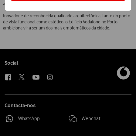
auditório e salas de reunião, formação e videoconferência.
Inovador e de reconhecida qualidade arquitectónica, tanto do ponto
de vista funcional como estético, o Edifício Vodafone no Porto
ambiciona vir a ser um dos mais emblemáticos da cidade.
Follow
Social
us
Contacta-nos
WhatsApp
Webchat