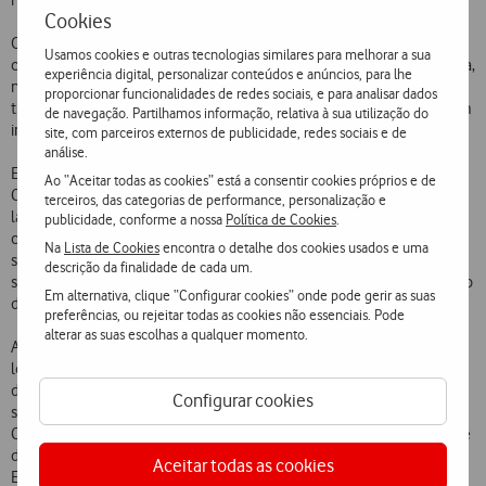
nacionais de referência.
Cookies
O novo espaço da Vodafone foi erigido num lote de 1970 m2, tem
Usamos cookies e outras tecnologias similares para melhorar a sua
cinco pisos acima do solo, três pisos no subsolo e 19 metros de altura,
experiência digital, personalizar conteúdos e anúncios, para lhe
numa área total de cerca 7500 m2 e capacidade para 240 postos de
proporcionar funcionalidades de redes sociais, e para analisar dados
trabalho. A sua construção durou cerca de dois anos e representa um
de navegação. Partilhamos informação, relativa à sua utilização do
investimento de 13,4 milhões de euros.
site, com parceiros externos de publicidade, redes sociais e de
análise.
Entre outros, nele ficarão instalados os serviços de Vendas, Apoio a
Ao “Aceitar todas as cookies” está a consentir cookies próprios e de
Clientes, Operações, Financeiros e Tecnológicos, incluindo um
terceiros, das categorias de performance, personalização e
laboratório de assistência técnica a equipamentos terminais, assim
publicidade, conforme a nossa
Política de Cookies
.
como uma loja Vodafone. São quatro pisos superiores em open
Na
Lista de Cookies
encontra o detalhe dos cookies usados e uma
space, um piso térreo com auditório, refeitório e loja, e três pisos no
descrição da finalidade de cada um.
subsolo, dos quais dois para estacionamento e um destinado a centro
Em alternativa, clique “Configurar cookies” onde pode gerir as suas
de formação, áreas técnicas, armazéns e sub-loja.
preferências, ou rejeitar todas as cookies não essenciais. Pode
alterar as suas escolhas a qualquer momento.
As novas instalações permitirão melhorar processos e condições
logísticas, reorganizar espaços e serviços em função das exigências
do mercado, simplificar operações de manutenção e reparação de
Configurar cookies
sistemas e oferecer melhores condições de trabalho aos
Colaboradores da Vodafone. Estes beneficiarão, além da proximidade
de zonas comerciais e de lazer, de grande conforto ambiental no
Aceitar todas as cookies
Edifício que inclui jardim, estacionamentos, restaurante, cafetaria,