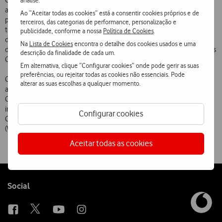
Cliente, a Vodafone Portugal disponibiliza desde Agosto deste ano o
assistente virtual RED no seu site em www.vodafone.pt. O RED é o
Ao “Aceitar todas as cookies” está a consentir cookies próprios e de
primeiro avatar no mercado das telecomunicações em Portugal e
terceiros, das categorias de performance, personalização e
tem por objectivo auxiliar a navegação no site, permitindo pesquisar
publicidade, conforme a nossa
Política de Cookies
.
de forma interactiva e animada os conteúdos requisitados, para além
Na
Lista de Cookies
encontra o detalhe dos cookies usados e uma
de responder de forma rápida e directa às questões mais comuns dos
descrição da finalidade de cada um.
Clientes da Vodafone.
Em alternativa, clique “Configurar cookies” onde pode gerir as suas
preferências, ou rejeitar todas as cookies não essenciais. Pode
Com estes serviços pioneiros no mercado português, a Vodafone vai
alterar as suas escolhas a qualquer momento.
ao encontro da evolução do mercado e das necessidades dos seus
Clientes, reforçando o conjunto de ferramentas de Apoio a Clientes
introduzidas ao longo dos anos: E-mail, IVR, Internet, Videochamada,
Configurar cookies
Canal SMS, Suporte Online (chat), Apoio a Clientes no Telemóvel
(WAP, 360, iPhone) e RED (assistente virtual).
Aceitar todas as cookies
Follow
Social
us