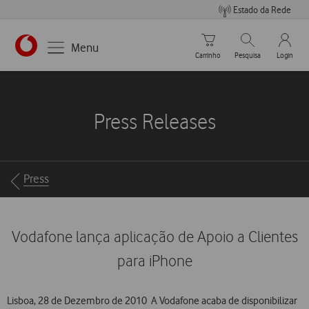
Estado da Rede
Carrinho de compras
Pesquisar
My Vo
Menu
Carrinho
Pesquisa
Login
https://www.vodafone.pt
Press Releases
Breadcrumbs
Press
Vodafone lança aplicação de Apoio a Clientes
para iPhone
Lisboa, 28 de Dezembro de 2010  A Vodafone acaba de disponibilizar