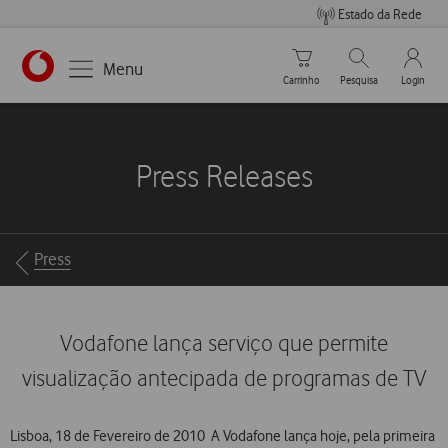
Estado da Rede
Carrinho de compras
Pesquisar
My Vo
Menu
Carrinho
Pesquisa
Login
https://www.vodafone.pt
Press Releases
Breadcrumbs
Press
Vodafone lança serviço que permite
visualização antecipada de programas de TV
Lisboa, 18 de Fevereiro de 2010  A Vodafone lança hoje, pela primeira