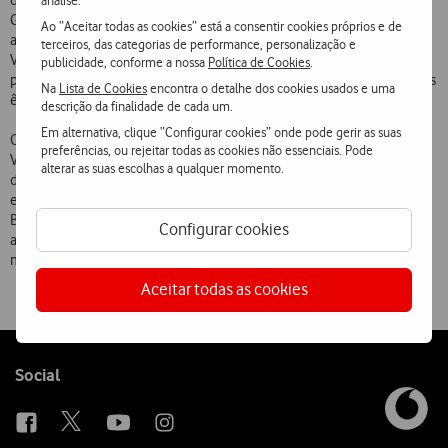
de Televisão Digital, como a Alta Definição de imagem (HD), o
Gravador Digital (com capacidade até 280 horas e gravação
Ao “Aceitar todas as cookies” está a consentir cookies próprios e de
automática de séries completas), o Guia TV, a Pausa TV e o
terceiros, das categorias de performance, personalização e
Videoclube, com a disponibilização de centenas de filmes dos
publicidade, conforme a nossa
Política de Cookies
.
principais estúdios e produtores independentes, incluindo os grandes
Na
Lista de Cookies
encontra o detalhe dos cookies usados e uma
êxitos do cinema e filmes em Alta Definição (HD).
descrição da finalidade de cada um.
Em alternativa, clique “Configurar cookies” onde pode gerir as suas
O lançamento do serviço Vai passar na TV, reforça a liderança da
preferências, ou rejeitar todas as cookies não essenciais. Pode
Vodafone na inovação do serviço de televisão, juntando-se à
alterar as suas escolhas a qualquer momento.
disponibilização de funcionalidades únicas em Portugal, como por
exemplo: a possibilidade de gravação de programas em qualquer TV
Box sem custos adicionais e o serviço Fotos e Música que possibilita
Configurar cookies
aceder na televisão, de forma simples e imediata, às fotos e às
músicas disponíveis nos PC ligados em rede dentro de casa.
Aceitar todas as cookies
Follow
Social
us