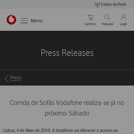
Estado da Rede
Carrinho de compras
Pesquisar
My Vo
Menu
Carrinho
Pesquisa
Login
https://www.vodafone.pt
Press Releases
Breadcrumbs
Press
Corrida de Sofás Vodafone realiza-se já no
próximo Sábado
Lisboa, 4 de Maio de 2010  A Vodafone vai oferecer o acesso ao