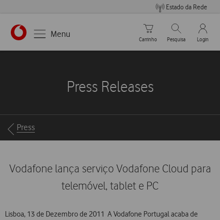
Estado da Rede
Carrinho de compras
Pesquisar
My Vo
Menu
Carrinho
Pesquisa
Login
https://www.vodafone.pt
Press Releases
Breadcrumbs
Press
Vodafone lança serviço Vodafone Cloud para
telemóvel, tablet e PC
Lisboa, 13 de Dezembro de 2011  A Vodafone Portugal acaba de