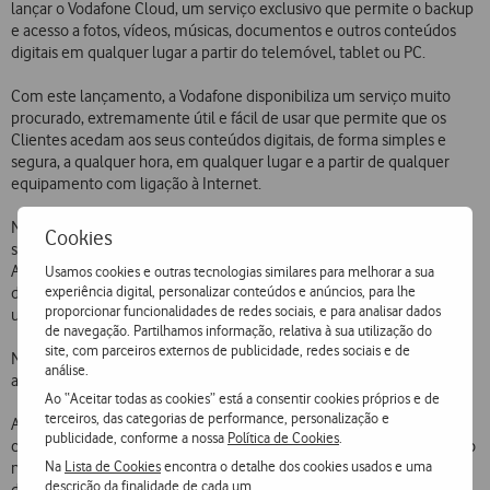
lançar o Vodafone Cloud, um serviço exclusivo que permite o backup
e acesso a fotos, vídeos, músicas, documentos e outros conteúdos
digitais em qualquer lugar a partir do telemóvel, tablet ou PC.
Com este lançamento, a Vodafone disponibiliza um serviço muito
procurado, extremamente útil e fácil de usar que permite que os
Clientes acedam aos seus conteúdos digitais, de forma simples e
segura, a qualquer hora, em qualquer lugar e a partir de qualquer
equipamento com ligação à Internet.
No telemóvel, o serviço está disponível sob a forma de App para
Cookies
smartphones Android (no Android Market e na Loja Vodafone
AppSelect) e brevemente haverá uma versão para iPhone. O
Usamos cookies e outras tecnologias similares para melhorar a sua
experiência digital, personalizar conteúdos e anúncios, para lhe
download da App também pode ser solicitado através do envio de
proporcionar funcionalidades de redes sociais, e para analisar dados
um SMS gratuito para o número 12345 com o texto CLOUD.
de navegação. Partilhamos informação, relativa à sua utilização do
site, com parceiros externos de publicidade, redes sociais e de
No computador, o serviço está disponível para Clientes Vodafone
análise.
através do link http://cloud.vodafone.pt e de uma aplicação para PC.
Ao “Aceitar todas as cookies” está a consentir cookies próprios e de
terceiros, das categorias de performance, personalização e
A Vodafone disponibiliza um espaço de armazenamento de 5GB
publicidade, conforme a nossa
Política de Cookies
.
completamente gratuito para todos os seus Clientes, sem subscrição
Na
Lista de Cookies
encontra o detalhe dos cookies usados e uma
nem custos de adesão. Se o Cliente pretender ter mais espaço
descrição da finalidade de cada um.