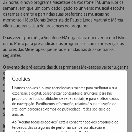
22 horas, o novo programa Mexetape da Vodafone FM, uma rubrica
semanal em que um convidado ligado ao universo musical escolhe
os temas a emitir a partir das suas preferências musicais no
momento. Hélio Morais (baterista de Paus e Linda Martini) e Márcia
vão inaugurar a lista de presenças no programa.
Duas vezes por mês, a Vodafone FM organizará um evento em Lisboa
ou no Porto para pré-audição dos programas e com a presença dos
autores das Mexetapes que serão emitidas nas duas semanas
seguintes.
O evento de pré-escuta das duas primeiras Mexetapes vai ter lugar na
quarta-feira, 23 de Março, às 19h00, num encontro informal no
Cookies
Bicaense Café, em Lisboa, no qual Hélio Morais, Márcia e os ouvintes
da Vodafone FM poderão descontrair num ambiente dedicado à
Usamos cookies e outras tecnologias similares para melhorar a sua
música.
experiência digital, personalizar conteúdos e anúncios, para lhe
proporcionar funcionalidades de redes sociais, e para analisar dados
Com a duração de uma hora, o novo programa Mexetape será
de navegação. Partilhamos informação, relativa à sua utilização do
emitido na Vodafone FM às quintas-feiras às 22 horas e repetido aos
site, com parceiros externos de publicidade, redes sociais e de
Sábados às 18 horas e às segundas-feiras às 23 horas.
análise.
Ao “Aceitar todas as cookies” está a consentir cookies próprios e de
Integrado na filosofia de aproximação ao público da Vodafone FM, o
terceiros, das categorias de performance, personalização e