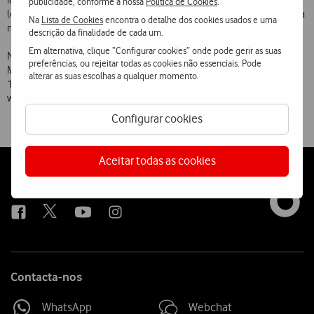
Mexetape dará a conhecer as preferências musicais de um alargado
publicidade, conforme a nossa
Política de Cookies
.
leque de artistas ou produtores ligados a algo de novo e relevante na
Na
Lista de Cookies
encontra o detalhe dos cookies usados e uma
música do momento.
descrição da finalidade de cada um.
Em alternativa, clique “Configurar cookies” onde pode gerir as suas
No ar 24 horas por dia e 7 dias por semana, a partir do estúdio da
preferências, ou rejeitar todas as cookies não essenciais. Pode
Media Capital Rádios, a Vodafone FM pode ser ouvida nas frequências
alterar as suas escolhas a qualquer momento.
107.2 MHz na Grande Lisboa, 94.3 MHz no Grande Porto e em
www.vodafone.fm em todo mundo.
Configurar cookies
Aceitar todas as cookies
Follow
Social
us
Contacta-nos
WhatsApp
Webchat