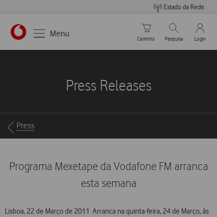
Estado da Rede
Carrinho de compras
Pesquisar
My Vo
Menu
Carrinho
Pesquisa
Login
https://www.vodafone.pt
Press Releases
Breadcrumbs
Press
Programa Mexetape da Vodafone FM arranca
esta semana
Lisboa, 22 de Março de 2011  Arranca na quinta-feira, 24 de Março, às