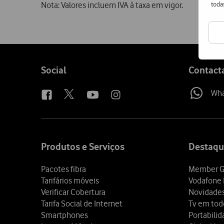
toda
Nota: Valores incluem IVA à taxa em vigor.
Follow
Social
Contact
us
Wh
Site
map
Produtos e Serviços
Destaqu
Pacotes fibra
Member G
Tarifários móveis
Vodafone 
Verificar Cobertura
Novidade
Tarifa Social de Internet
Tv em tod
Smartphones
Portabili