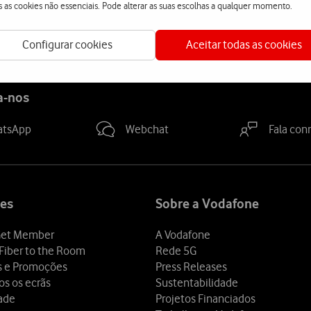
s as cookies não essenciais. Pode alterar as suas escolhas a qualquer momento.
Configurar cookies
Aceitar todas as cookies
a-nos
atsApp
Webchat
Fala con
es
Sobre a Vodafone
et Member
A Vodafone
Fiber to the Room
Rede 5G
s e Promoções
Press Releases
os os ecrãs
Sustentabilidade
dade
Projetos Financiados