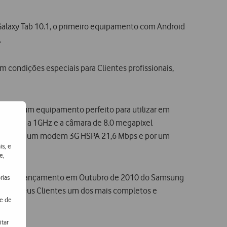
 Galaxy Tab 10.1, o primeiro equipamento com Android
.
m condições especiais para Clientes profissionais,
z dele um equipamento perfeito para utilizar em
 Tegra 2 a 1GHz e a câmara de 8.0 megapixel
egurada por um modem 3G HSPA 21,6 Mbps e por um
is, e
e,
gal, com o lançamento em Outubro de 2010 do Samsung
rias
ndo aos seus Clientes um dos mais completos e
de de
itar