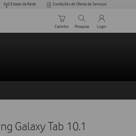
Estado da Rede
Condições de Oferta de Serviços
Carrinho de compras
Pesquisar
My Vodafone Men
Carrinho
Pesquisa
Login
ng Galaxy Tab 10.1