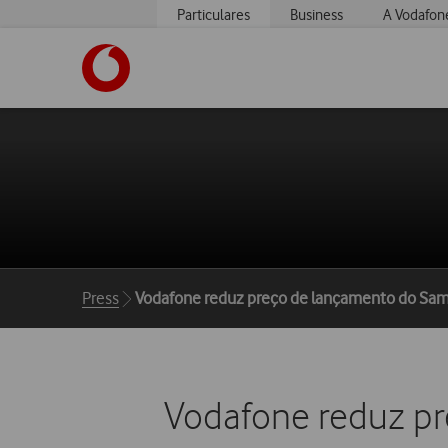
Particulares
Business
A Vodafon
https://www.vodafone.pt
Breadcrumbs
Press
Vodafone reduz preço de lançamento do Sam
Vodafone reduz pr