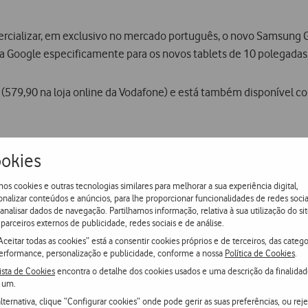
comercializar, em exclusivo no mercado português, o novo Samsung
a Google especificamente para os novos tablets de 10 polegadas
(579,90 na loja online da Vodafone) e está também disponível co
te novo tablet é um dos mais leves e finos do mercado, o que fa
okies
legadas, as colunas dual surround-sound, o processador dual core
ia multimédia. A conectividade permanente, por sua vez, é ass
os cookies e outras tecnologias similares para melhorar a sua experiência digital,
onalizar conteúdos e anúncios, para lhe proporcionar funcionalidades de redes socia
 analisar dados de navegação. Partilhamos informação, relativa à sua utilização do sit
parceiros externos de publicidade, redes sociais e de análise.
ercializar este novo tipo de dispositivos smart media em Portu
Aceitar todas as cookies” está a consentir cookies próprios e de terceiros, das catego
erformance, personalização e publicidade, conforme a nossa
Política de Cookies
.
 a Vodafone reforça a sua liderança neste segmento, disponibiliza
ista de Cookies
encontra o detalhe dos cookies usados e uma descrição da finalida
 um.
lternativa, clique “Configurar cookies” onde pode gerir as suas preferências, ou reje