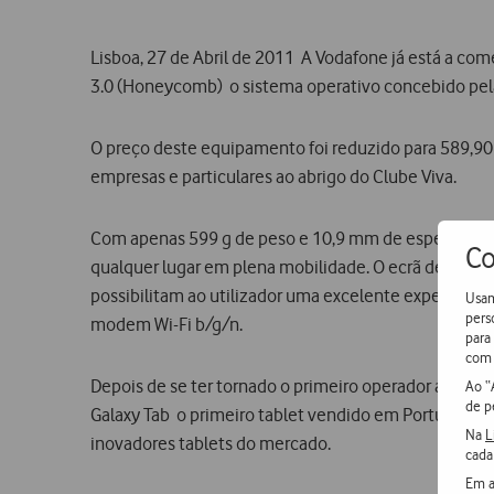
Lisboa, 27 de Abril de 2011  A Vodafone já está a 
3.0 (Honeycomb)  o sistema operativo concebido pel
O preço deste equipamento foi reduzido para 589,90 
empresas e particulares ao abrigo do Clube Viva.
Com apenas 599 g de peso e 10,9 mm de espessura, es
Co
qualquer lugar em plena mobilidade. O ecrã de 10 po
possibilitam ao utilizador uma excelente experiênc
Usam
pers
modem Wi-Fi b/g/n.
para
com 
Depois de se ter tornado o primeiro operador a com
Ao “
de p
Galaxy Tab  o primeiro tablet vendido em Portugal 
Na
L
inovadores tablets do mercado.
cada
Em a