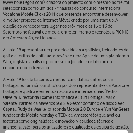
(www.hole19golf.com), criadora do projecto com o mesmo nome, foi
seleccionada como um dos 7 finalistas do concurso internacional
Vodafone Mobile Clicks 2011 que pretende encontrar e desenvolver
o melhor projecto de Internet Móvel criado por uma start-up. A
eleição do vencedor terá lugar nos próximos dias 15 e 16 de
Setembro no festival de media, entretenimento e tecnologia PICNIC,
em Amesterdão, na Holanda.
A Hole 19 apresentou um projecto dirigido a golfistas, treinadores de
golf e circuitos de golf que, através de uma App e de uma plataforma
Web, regista e analisa o progresso do jogador, sozinho ou em
conjunto com o treinador.
A Hole 19 foi eleita como a melhor candidatura entregue em
Portugal por um júri constituído por dois representantes da Vodafone
Portugal e quatro elementos nacionais e internacionais (Pedro
Oliveira  Director da Exame Informática e Stuff Portugal, Mário
Valente  Partner da Maverick SGPS e Gestor do fundo de risco Seed
Capital, Rudy de Waelle  criador da Mobile 2.0 Europe e Yuri VanGeest 
fundador do Mobile Monday e TEDx de Amesterdão) que avaliou
factores como originalidade e inovação, viabilidade técnica e
financeira, valor para os utilizadores e qualidade da equipa de gestão.