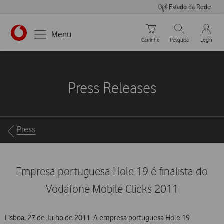
Estado da Rede
Carrinho de compras
Pesquisar
My Vo
Menu
Carrinho
Pesquisa
Login
https://www.vodafone.pt
Press Releases
Breadcrumbs
Press
Empresa portuguesa Hole 19 é finalista do
Vodafone Mobile Clicks 2011
Lisboa, 27 de Julho de 2011  A empresa portuguesa Hole 19