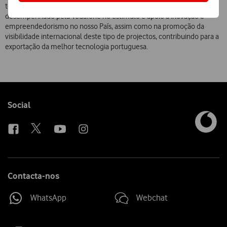
tecnológica portuguesa, revelando a importância do papel
desempenhado pela Vodafone no estímulo e apoio à inovação e
empreendedorismo no nosso País, assim como na promoção da
visibilidade internacional deste tipo de projectos, contribuindo para a
exportação da melhor tecnologia portuguesa.
Follow
Social
us
Contacta-nos
WhatsApp
Webchat