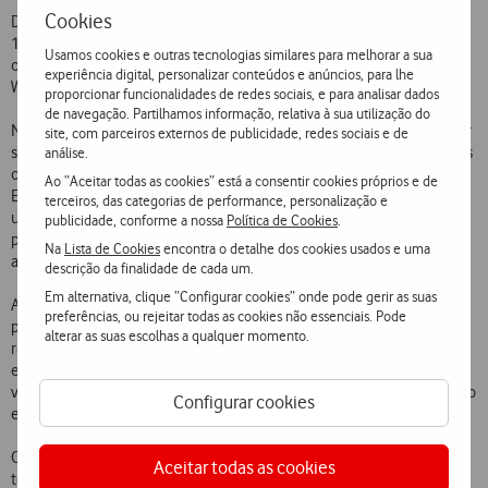
Cookies
Da lista de melhores candidaturas apresentadas, para além da Hole
19, fizeram parte outras 4 start-ups portuguesas que apresentaram
Usamos cookies e outras tecnologias similares para melhorar a sua
os projectos nPolls (www.npolls.com), Mobizy (www.mobizy.com),
experiência digital, personalizar conteúdos e anúncios, para lhe
Weddar (www.weddar.com) e Wizdee (www.wizdee.com).
proporcionar funcionalidades de redes sociais, e para analisar dados
de navegação. Partilhamos informação, relativa à sua utilização do
Na final internacional, a Hole 19 irá concorrer pelo prémio da melhor
site, com parceiros externos de publicidade, redes sociais e de
start-up de Internet Móvel ao lado dos projectos seleccionados pelos
análise.
operadores da Vodafone participantes no concurso: Alemanha,
Ao “Aceitar todas as cookies” está a consentir cookies próprios e de
Espanha, Holanda, Irlanda, Reino Unido e Turquia. Em disputa estará
terceiros, das categorias de performance, personalização e
um valor total de 225.000 destinado a premiar os 3 melhores
publicidade, conforme a nossa
Política de Cookies
.
projectos, cabendo 150.000 ao 1º classificado, 50.000 ao 2º e 25.000
Na
Lista de Cookies
encontra o detalhe dos cookies usados e uma
ao 3º.
descrição da finalidade de cada um.
Em alternativa, clique “Configurar cookies” onde pode gerir as suas
Associada ao prémio monetário está também a garantia de uma
preferências, ou rejeitar todas as cookies não essenciais. Pode
projecção internacional e de um impulso no negócio muito
alterar as suas escolhas a qualquer momento.
relevantes para este tipo de empresas. Refira-se, a este propósito, o
exemplo da start-up portuguesa Cardmobili (www.cardmobili.com),
vencedora da final internacional de 2010, que, desde então, tem feito
Configurar cookies
evoluir o seu negócio não só em Portugal, como noutros países.
O concurso Vodafone Mobile Clicks 2011, lançado no início de Maio,
Aceitar todas as cookies
teve novamente uma óptima receptividade junto da comunidade