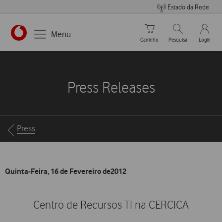
Estado da Rede
Carrinho de compras
Pesquisar
My Vo
Menu
Carrinho
Pesquisa
Login
https://www.vodafone.pt
Press Releases
Breadcrumbs
Press
Quinta-Feira, 16 de Fevereiro de2012
Centro de Recursos TI na CERCICA