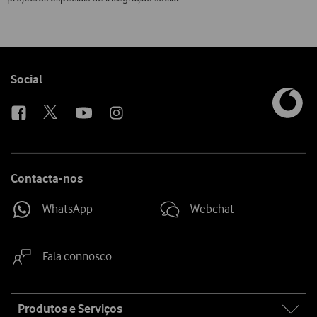
Follow
Social
us
Contacta-nos
WhatsApp
Webchat
Fala connosco
Site
Produtos e Serviços
map