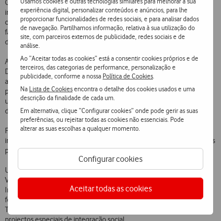
Usamos cookies e outras tecnologias similares para melhorar a sua
O centro funcionará numa sala de formação com equipamento
experiência digital, personalizar conteúdos e anúncios, para lhe
informático e periféricos adaptados a problemas neuromotores,
proporcionar funcionalidades de redes sociais, e para analisar dados
cognitivos e visuais e com software específico de comunicação
de navegação. Partilhamos informação, relativa à sua utilização do
facilitador da utilização dos equipamentos por todas as pessoas com
site, com parceiros externos de publicidade, redes sociais e de
deficiências e incapacidades.
análise.
Ao “Aceitar todas as cookies” está a consentir cookies próprios e de
A formação, a cargo de técnicos da Direcção-Geral de Inovação e de
terceiros, das categorias de performance, personalização e
Desenvolvimento Curricular (DGIDC), permitirá adquirir
publicidade, conforme a nossa
Política de Cookies
.
aprendizagens básicas de autonomia, formação inicial em TI para
Na
Lista de Cookies
encontra o detalhe dos cookies usados e uma
pessoas com necessidades educativas especiais na óptica do
descrição da finalidade de cada um.
utilizador e formação contínua em TI de cidadãos activos com
Em alternativa, clique “Configurar cookies” onde pode gerir as suas
deficiência.
preferências, ou rejeitar todas as cookies não essenciais. Pode
alterar as suas escolhas a qualquer momento.
Face à informatização da sociedade, este projecto surge como um
imperativo na promoção da qualidade de vida e da inclusão social das
pessoas com deficiências apoiadas pela CERCICA.
Configurar cookies
Uma missão que vai ao encontro dos objectivos da Fundação
Vodafone Portugal: acelerar o desenvolvimento da Sociedade de
Aceitar todas as cookies
Informação e combater a infoexclusão através de iniciativas de
formação e de qualificação profissional no sector das
Telecomunicações e Tecnologias de Informação e do apoio a
projectos especiais de integração social.