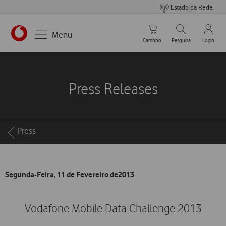
Estado da Rede
Carrinho de compras
Pesquisar
My Vo
Menu
Carrinho
Pesquisa
Login
https://www.vodafone.pt
Press Releases
Breadcrumbs
Press
Segunda-Feira, 11 de Fevereiro de2013
Vodafone Mobile Data Challenge 2013