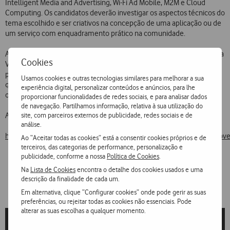
Intelligent Media and Advertising, Wi-Fi Ad Mobile, M2M e Cloud
Computing. Os candidatos deverão investigar os aspectos técnicos do
tema escolhido e ser criativos na concepção de uma aplicação ou de
um serviço com enquadramento prático na comunidade.
A etapa final desta competição decorre no dia 18 de Abril, na Sede da
Cookies
Vodafone Portugal, no Parque das Nações em Lisboa, onde
participantes apresentarão os seus trabalhos a um júri composto por
Usamos cookies e outras tecnologias similares para melhorar a sua
quadros directivos da Vodafone. Aqueles que se destacarem terão a
experiência digital, personalizar conteúdos e anúncios, para lhe
oportunidade de ver os seus projectos implementados.
proporcionar funcionalidades de redes sociais, e para analisar dados
de navegação. Partilhamos informação, relativa à sua utilização do
site, com parceiros externos de publicidade, redes sociais e de
As candidaturas decorrem no site da Vodafone Portugal em:
análise.
http://www.vodafone.pt/main/A+Vodafone/PT/Recrutamento/discov
Ao “Aceitar todas as cookies” está a consentir cookies próprios e de
terceiros, das categorias de performance, personalização e
publicidade, conforme a nossa
Política de Cookies
.
Na
Lista de Cookies
encontra o detalhe dos cookies usados e uma
descrição da finalidade de cada um.
Em alternativa, clique “Configurar cookies” onde pode gerir as suas
preferências, ou rejeitar todas as cookies não essenciais. Pode
alterar as suas escolhas a qualquer momento.