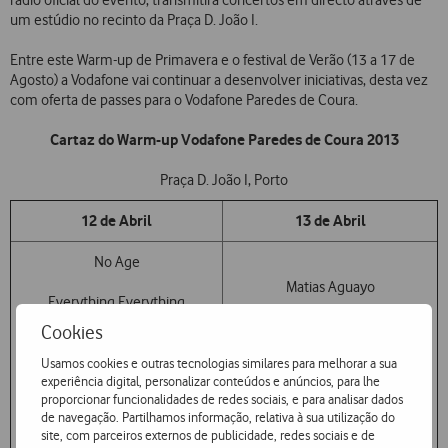
rádio oficial do evento, transmitirá concertos em directo através de
um estúdio no recinto da Praça D. João I.
Entre este Warm-up de Primavera e o festival de Verão (13 a 17 de
Agosto) a Vodafone vai continuar a desenvolver iniciativas, desta vez
com oferta de passes para o Vodafone Paredes de Coura.
Cartaz do Warm-up Vodafone Paredes de Coura 2013
Praça D. João I, Porto
12 de Abril
13 de Abril
No Age
Matias Aguayo
Everything Everything
Lee Ranaldo Band
Cookies
The Wedding Present
Usamos cookies e outras tecnologias similares para melhorar a sua
Omar Souleyman
experiência digital, personalizar conteúdos e anúncios, para lhe
Veronica Falls
proporcionar funcionalidades de redes sociais, e para analisar dados
Linda Martini
de navegação. Partilhamos informação, relativa à sua utilização do
Capitão Fausto
site, com parceiros externos de publicidade, redes sociais e de
Stealing Sheep