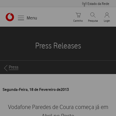
Estado da Rede
Carrinho de compras
Pesquisar
My Vo
Menu
Carrinho
Pesquisa
Login
https://www.vodafone.pt
Press Releases
Breadcrumbs
Press
Segunda-Feira, 18 de Fevereiro de2013
Vodafone Paredes de Coura começa já em