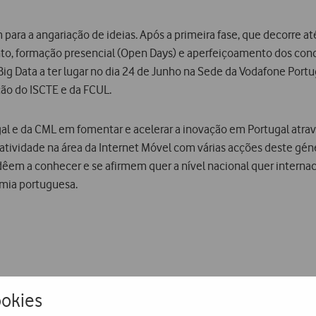
ra a angariação de ideias. Após a primeira fase, que decorre até 
o, formação presencial (Open Days) e aperfeiçoamento dos conce
Big Data a ter lugar no dia 24 de Junho na Sede da Vodafone Portu
ção do ISCTE e da FCUL.
gal e da CML em fomentar e acelerar a inovação em Portugal atr
iatividade na área da Internet Móvel com várias acções deste géne
dêem a conhecer e se afirmem quer a nível nacional quer internac
omia portuguesa.
okies