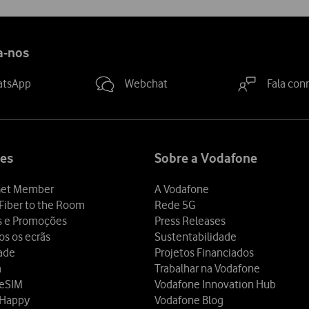
a-nos
atsApp
Webchat
Fala con
es
Sobre a Vodafone
et Member
A Vodafone
Fiber to the Room
Rede 5G
s e Promoções
Press Releases
os os ecrãs
Sustentabilidade
dade
Projetos Financiados
a
Trabalhar na Vodafone
 eSIM
Vodafone Innovation Hub
 Happy
Vodafone Blog