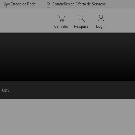
Estado da Rede
Condições de Oferta de Serviços
Carrinho de compras
Pesquisar
My Vodafone Men
Carrinho
Pesquisa
Login
t-ups