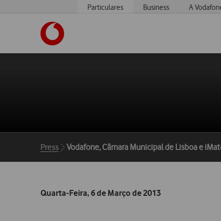
Particulares
Business
A Vodafon
https://www.vodafone.pt
Breadcrumbs
Press
Vodafone, Câmara Municipal de Lisboa e iMa
Quarta-Feira, 6 de Março de 2013