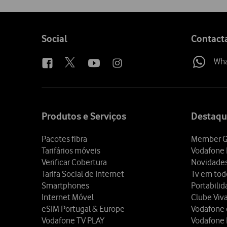
Follow
Social
Contact
us
Wh
Site
map
Produtos e Serviços
Destaqu
Pacotes fibra
Member G
Tarifários móveis
Vodafone 
Verificar Cobertura
Novidade
Tarifa Social de Internet
Tv em tod
Smartphones
Portabili
Internet Móvel
Clube Viv
eSIM Portugal & Europe
Vodafone
Vodafone TV PLAY
Vodafone