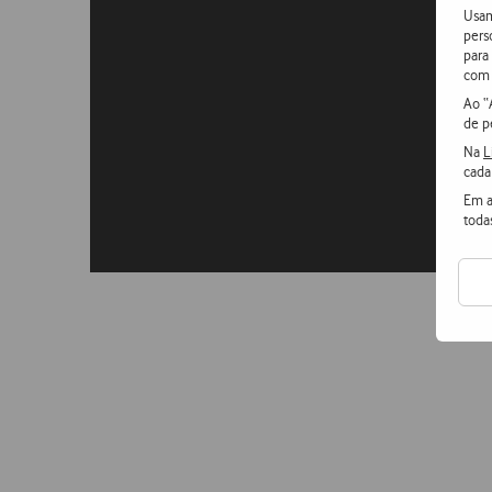
Usam
pers
para
com 
Ao “
de p
Na
L
cada
Em a
toda