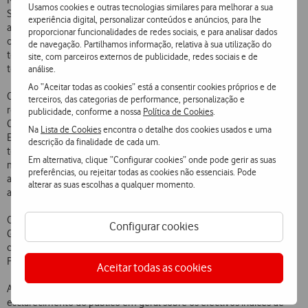
Neste estudo, a Vodafone viu reforçados os elevados níveis de
Usamos cookies e outras tecnologias similares para melhorar a sua
Satisfação dos Clientes do seu serviço telefónico móvel face ao ano
experiência digital, personalizar conteúdos e anúncios, para lhe
anterior, continuando a ter os Clientes mais satisfeitos com o seu
proporcionar funcionalidades de redes sociais, e para analisar dados
operador e evidenciando um índice de satisfação superior ao de
de navegação. Partilhamos informação, relativa à sua utilização do
todos os restantes operadores no mercado nacional de
site, com parceiros externos de publicidade, redes sociais e de
telecomunicações.
análise.
Ao “Aceitar todas as cookies” está a consentir cookies próprios e de
O estudo ECSI Portugal – Índice Nacional de Satisfação do Cliente
terceiros, das categorias de performance, personalização e
resultou da adesão de Portugal ao projecto ECSI (European
publicidade, conforme a nossa
Política de Cookies
.
Customer Satisfaction Index), iniciado em 1999 pela Comissão
Na
Lista de Cookies
encontra o detalhe dos cookies usados e uma
Europeia e pela EOQ (European Organization for Quality). O projecto
descrição da finalidade de cada um.
tem como objectivo a análise da satisfação dos Clientes utilizando a
Em alternativa, clique “Configurar cookies” onde pode gerir as suas
mesma metodologia nos diversos Estados-Membros, permitindo
preferências, ou rejeitar todas as cookies não essenciais. Pode
assim uma análise comparativa entre os diferentes sectores de
alterar as suas escolhas a qualquer momento.
actividade em cada país.
O ECSI Portugal é realizado pelo Instituto Superior de Estatística e
Configurar cookies
Gestão de Informação da Universidade Nova de Lisboa em parceria
com a Associação Portuguesa para a Qualidade e o Instituto
Português da Qualidade.
Aceitar todas as cookies
A divulgação deste estudo contribui, mais uma vez, para o
esclarecimento do público em geral sobre os efectivos índices de