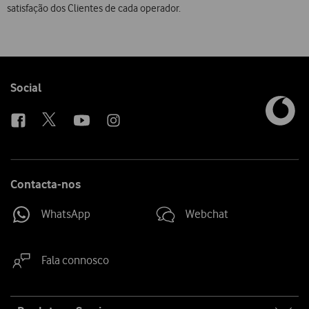
satisfação dos Clientes de cada operador.
Follow
Social
us
Contacta-nos
WhatsApp
Webchat
Fala connosco
Site