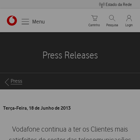
Estado da Rede
Carrinho de compras
Pesquisar
My Vo
Menu
Carrinho
Pesquisa
Login
https://www.vodafone.pt
Press Releases
Breadcrumbs
Press
Terça-Feira, 18 de Junho de 2013
Vodafone continua a ter os Clientes mais