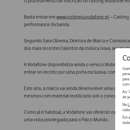
O procedimento de inscrição no casting Vodafone Rock
Basta entrar em
www.rockinrio.vodafone.pt
– Casting 
performance da banda.
Segundo Sara Oliveira, Diretora de Marca e Comunica
dos mais recentes talentos da música nova, sejam el
Co
A Vodafone disponibiliza ainda o serviço Vodafone m.
Usam
entrar no recinto por uma porta exclusiva, com maior 
pers
para
com 
Este ano, a marca vai ainda desenvolver uma abordag
Ao “
mesmos com material reutilizado sob o conceito “Vo
de p
Na
L
cada
Como já é habitual, a Vodafone vai oferecer os famosos 
Em a
uma vista privilegiada para o Palco Mundo.
toda