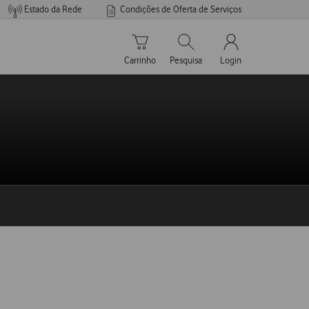
Estado da Rede
Condições de Oferta de Serviços
Carrinho de compras
Pesquisar
My Vodafone Men
Carrinho
Pesquisa
Login