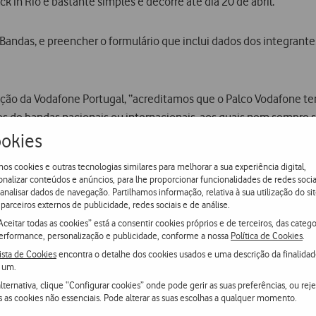
 in Rio é bastante simples e decorre até dia 20 de abril.
Bandas, e preencher o formulário que inclui dados dos integrante
ção da Vodafone Portugal, “acreditamos que o Palco Vodafone ter
es de bandas nacionais ou internacionais, aos quais nem sempre s
okies
Ticket,
disponível na app Vodafone Rock in Rio, que permite co
os cookies e outras tecnologias similares para melhorar a sua experiência digital,
rapidez.
onalizar conteúdos e anúncios, para lhe proporcionar funcionalidades de redes socia
 analisar dados de navegação. Partilhamos informação, relativa à sua utilização do sit
parceiros externos de publicidade, redes sociais e de análise.
em inovadora na construção dos seus espaços no Rock in Rio, con
Aceitar todas as cookies” está a consentir cookies próprios e de terceiros, das catego
dafone Redcycle”.
erformance, personalização e publicidade, conforme a nossa
Política de Cookies
.
ista de Cookies
encontra o detalhe dos cookies usados e uma descrição da finalida
 um.
sofás insufláveis, e vai voltar a ter o Best Seat
–
o melhor local 
lternativa, clique “Configurar cookies” onde pode gerir as suas preferências, ou reje
s as cookies não essenciais. Pode alterar as suas escolhas a qualquer momento.