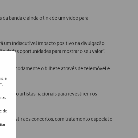
s da banda e ainda o link de um vídeo para
á um indiscutível impacto positivo na divulgação
ão dadas oportunidades para mostrar o seu valor”.
mprar comodamente o bilhete através de telemóvel e
is, e
e,
vidando artistas nacionais para revestirem os
rias
de de
para assistir aos concertos, com tratamento especial e
itar