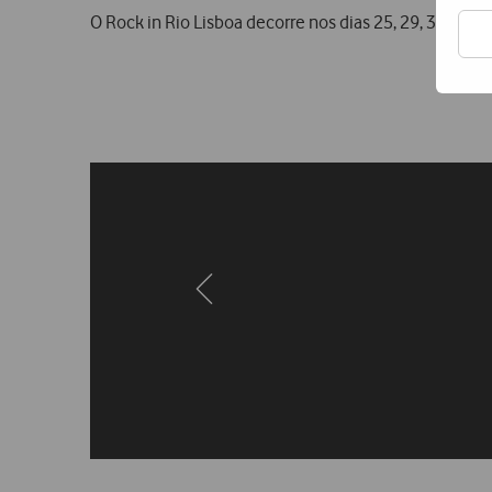
O Rock in Rio Lisboa decorre nos dias 25, 29, 30 e 31 
Previous
page