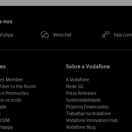
tb-
tb-
tb-
tb-
52d13a53-
046577c7-
986c293f-
38dc0592-
2327-
07a1-
5f50-
689e-
a-nos
4b24-
47a2-
4aee-
4e79-
85cb-
8800-
8599-
bc85-
atsApp
Webchat
Fala con
df0bd9240b96
f33977713ece
a35fbd0eec32
38976678f089
es
Sobre a Vodafone
et Member
A Vodafone
Fiber to the Room
Rede 5G
s e Promoções
Press Releases
os os ecrãs
Sustentabilidade
dade
Projetos Financiados
a
Trabalhar na Vodafone
 eSIM
Vodafone Innovation Hub
 Happy
Vodafone Blog