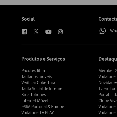
Follow
Social
Contact
us
Wh
Site
map
Produtos e Serviços
Destaqu
Pacotes fibra
Member G
Tarifários móveis
Vodafone 
Verificar Cobertura
Novidade
Tarifa Social de Internet
Tv em tod
Smartphones
Portabili
Internet Móvel
Clube Viv
eSIM Portugal & Europe
Vodafone
Vodafone TV PLAY
Vodafone