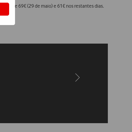
lhete é de 69€ (29 de maio) e 61€ nos restantes dias.
Next
Next
page
page