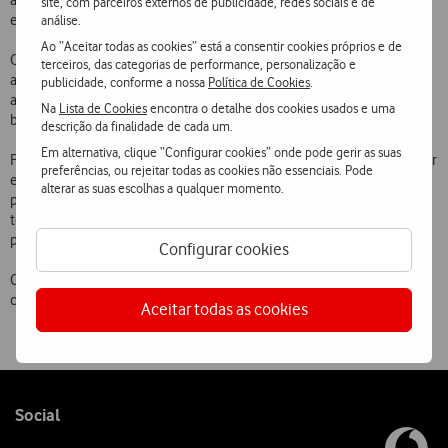
alertas sobre a fiabilidade de ficheiros indesejáveis enviados para
site, com parceiros externos de publicidade, redes sociais e de
esses dispositivos.
análise.
Ao “Aceitar todas as cookies” está a consentir cookies próprios e de
Outra das inovações é a possibilidade de consultar relatórios que
terceiros, das categorias de performance, personalização e
apresentam a quantidade de ameaças bloqueadas pelo serviço. De
publicidade, conforme a nossa
Política de Cookies
.
acordo com os mais recentes dados, em Novembro, foram
Na
Lista de Cookies
encontra o detalhe dos cookies usados e uma
bloqueadas mais de 20.000 ameaças por dia.
descrição da finalidade de cada um.
Em alternativa, clique “Configurar cookies” onde pode gerir as suas
Para aderir basta estar registado na rede Vodafone (3G ou 4G) e entrar
preferências, ou rejeitar todas as cookies não essenciais. Pode
em
https://securenet.vodafone.pt/
, ou enviar uma SMS com a
alterar as suas escolhas a qualquer momento.
palavra Secure para o 12345, e receber o link de ativação. O serviço
tem um custo de €0,99 por mês, mas está disponível gratuitamente
para os clientes Vodafone, durante 30 dias.
Configurar cookies
O serviço Vodafone Secure Net foi lançado inicialmente em Junho e
conta já com mais de 100 mil clientes ativos.
Aceitar todas as cookies
Follow
Social
us