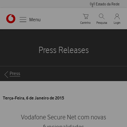
Estado da Rede
Carrinho de compras
Pesquisar
My Vo
Menu
Carrinho
Pesquisa
Login
https://www.vodafone.pt
Press Releases
Breadcrumbs
Press
Terça-Feira, 6 de Janeiro de 2015
Vodafone Secure Net com novas