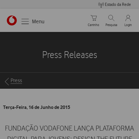
Estado da Rede
Carrinho de compras
Pesquisar
My Vo
Menu
Carrinho
Pesquisa
Login
https://www.vodafone.pt
Press Releases
Breadcrumbs
Press
Terça-Feira, 16 de Junho de 2015
FUNDAÇÃO VODAFONE LANÇA PLATAFORMA