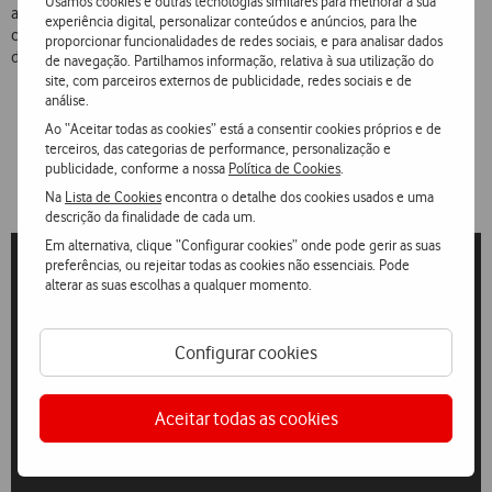
Usamos cookies e outras tecnologias similares para melhorar a sua
a plataforma
Design The Future
é inclusiva, permitindo a utilizadores
experiência digital, personalizar conteúdos e anúncios, para lhe
cegos ou com baixa visão,aceder a todos os conteúdos
proporcionar funcionalidades de redes sociais, e para analisar dados
disponibilizados através da mesma.
de navegação. Partilhamos informação, relativa à sua utilização do
site, com parceiros externos de publicidade, redes sociais e de
análise.
Link de acesso:
http://designthefuture.pt/
Ao “Aceitar todas as cookies” está a consentir cookies próprios e de
terceiros, das categorias de performance, personalização e
publicidade, conforme a nossa
Política de Cookies
.
Na
Lista de Cookies
encontra o detalhe dos cookies usados e uma
descrição da finalidade de cada um.
Em alternativa, clique “Configurar cookies” onde pode gerir as suas
preferências, ou rejeitar todas as cookies não essenciais. Pode
alterar as suas escolhas a qualquer momento.
Configurar cookies
Aceitar todas as cookies