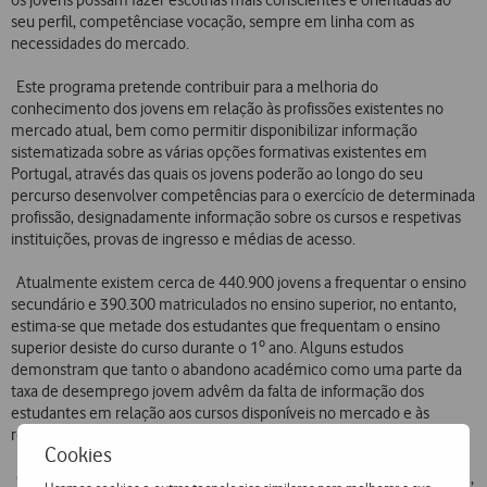
os jovens possam fazer escolhas mais conscientes e orientadas ao
seu perfil, competênciase vocação, sempre em linha com as
necessidades do mercado.
Este programa pretende contribuir para a melhoria do
conhecimento dos jovens em relação às profissões existentes no
mercado atual, bem como permitir disponibilizar informação
sistematizada sobre as várias opções formativas existentes em
Portugal, através das quais os jovens poderão ao longo do seu
percurso desenvolver competências para o exercício de determinada
profissão, designadamente informação sobre os cursos e respetivas
instituições, provas de ingresso e médias de acesso.
Atualmente existem cerca de 440.900 jovens a frequentar o ensino
secundário e 390.300 matriculados no ensino superior, no entanto,
estima-se que metade dos estudantes que frequentam o ensino
superior desiste do curso durante o 1º ano. Alguns estudos
demonstram que tanto o abandono académico como uma parte da
taxa de desemprego jovem advêm da falta de informação dos
estudantes em relação aos cursos disponíveis no mercado e às
respetivas saídas profissionais.
Cookies
Como em todos os programas promovidos pela Fundação Vodafone,