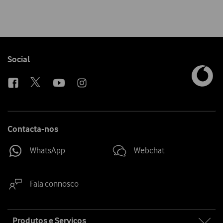
Follow
Social
us
Contacta-nos
WhatsApp
Webchat
Fala connosco
Site
Produtos e Serviços