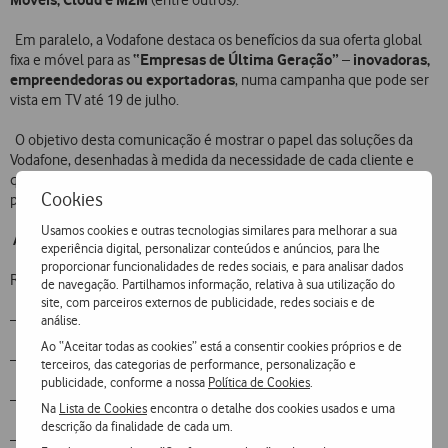
(entre outros).
Em paralelo, a Vodafone destaca os benefícios da sua oferta global
“Empresas de Última Geração”
inovadoras,
fixa e móvel para as
–
empreendedoras ou exportadoras
, numa campanha que pode ser
vista em TV até 19 de julho.
O objetivo desta comunicação é mostrar o papel das soluções da
Vodafone, desenhadas à medida da necessidade de cada cliente e
que vão muito para além da tradicional voz móvel, no dia-a-dia dos
Cookies
protagonistas do tecido empresarial português.
Usamos cookies e outras tecnologias similares para melhorar a sua
As campanhas
experiência digital, personalizar conteúdos e anúncios, para lhe
proporcionar funcionalidades de redes sociais, e para analisar dados
Ready Business e Empresas de Última Geração
de navegação. Partilhamos informação, relativa à sua utilização do
site, com parceiros externos de publicidade, redes sociais e de
– Bolas da praia:
https://youtu.be/vnIY9Uo5Ri0
análise.
Ao “Aceitar todas as cookies” está a consentir cookies próprios e de
– Chronopost:
https://www.youtube.com/watch?v=SzjzSqB1kDU
terceiros, das categorias de performance, personalização e
publicidade, conforme a nossa
Política de Cookies
.
– Fly London:
https://youtu.be/liAT0bvev4c
Na
Lista de Cookies
encontra o detalhe dos cookies usados e uma
descrição da finalidade de cada um.
– Graham’s:
https://youtu.be/-IkHzQsVCUA