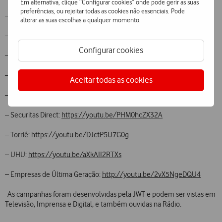
Em alternativa, clique “Configurar cookies” onde pode gerir as suas
preferências, ou rejeitar todas as cookies não essenciais. Pode
– H2otel:
https://youtu.be/RJ0-vy3-oYQ
alterar as suas escolhas a qualquer momento.
– IBM:
https://youtu.be/mDI6Xzc54P8
Configurar cookies
– Lx Clinic:
https://youtu.be/oJ-hfmOKdY4
– Salsa:
https://youtu.be/Ii4TFuUQXO0
Aceitar todas as cookies
– Science 4 you:
https://youtu.be/hU1qPQ6sN8g
– Securitas Direct:
https://youtu.be/PHM0hcZX32A
– Torrié:
https://youtu.be/DJctP5U7G0g
– UHU:
https://youtu.be/aXkAII2RTXs
– Empresas de Última Geração:
http://youtu.be/2vX5NgeDQU4
As campanhas foram desenvolvidas pela JWT e podem ser vistas em
Televisão, Imprensa e Digital, e também ouvidas na Rádio.