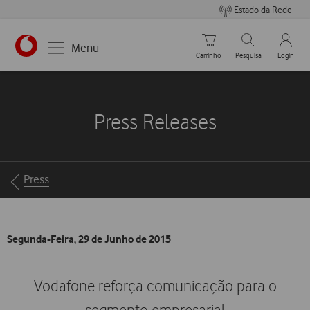
Estado da Rede
Carrinho de compras
Pesquisar
My Vo
Menu
Carrinho
Pesquisa
Login
https://www.vodafone.pt
Press Releases
Breadcrumbs
Press
Segunda-Feira, 29 de Junho de 2015
Vodafone reforça comunicação para o