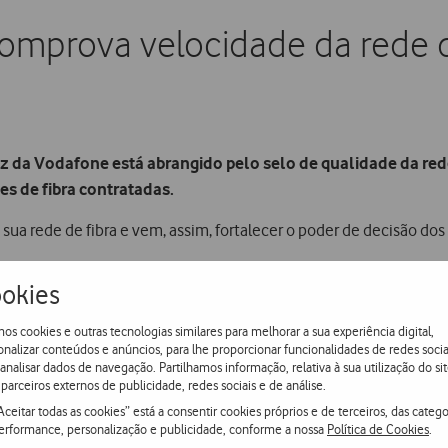
comprova velocidade da rede d
Voz da Vodafone está abrangido pelo selo de qualidade da re
s de fibra contratadas.
ua rede de fibra e vem, assim, fortalecer o poder de decisão dos 
owload
e de
upload
é testada e certificada pelos técnicos da Voda
okies
 até 200Mbps e perfis de utilização residencial. Se as velocidad
os cookies e outras tecnologias similares para melhorar a sua experiência digital,
 prazo de 15 dias, sem qualquer custo.
onalizar conteúdos e anúncios, para lhe proporcionar funcionalidades de redes socia
 analisar dados de navegação. Partilhamos informação, relativa à sua utilização do sit
parceiros externos de publicidade, redes sociais e de análise.
 Net Voz da Vodafone integram um Smart Router, o primeiro a su
Aceitar todas as cookies” está a consentir cookies próprios e de terceiros, das catego
par disso, este router de última geração inclui também uma App q
erformance, personalização e publicidade, conforme a nossa
Política de Cookies
.
 da rede ou controlar os equipamentos que se encontram ligados, 