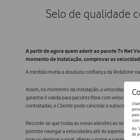
Selo de qualidade 
A partir de agora quem aderir ao pacote Tv Net 
momento de instalação, comprovar as velocidade
A medida revela a absoluta confiança da Vodafone na s
Assim, no momento da instalação, a velocidade de
d
Co
garantia é valida para pacotes fibra com velocidade
Usam
contratadas, o Cliente pode cancelar a subscrição no
pers
para
com 
Recorde-se que todas as novas adesões ao serviço Tv
Ao “
permite navegar a velocidades até 4x superiores. A 
de p
ligar ou desligar o sinal, alterar o nome e password