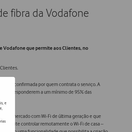
e fibra da Vodafone
de Vodafone que permite aos Clientes, no
Clientes.
fone, e confirmada por quem contrata o serviço. A
es não corresponderem a um mínimo de 95% das
is, e
e,
rgir no mercado com Wi-Fi de última geração e que
rias
ue permite controlar remotamente o Wi-Fi de casa –
bem como uma funcionalidade que possibilita a criação