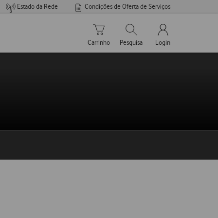
Estado da Rede
Condições de Oferta de Serviços
Carrinho de compras
Pesquisar
My Vodafone Men
Carrinho
Pesquisa
Login