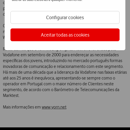
comboio). Dado o perfil da nova geração, a Yorn reforçará a sua
presença no digital através de uma forte aposta em conteúdos
dedicados para as diferentes plataformas.
Configurar cookies
Os protagonistas da campanha são 27 jovens portugueses e a nova
música, que estará presente nos 7 filmes da campanha, é de Alison
Aceitar todas as cookies
Wonderland (Carry On).
Recordamos que a Yorn (Young Original Network) foi criada pela
Vodafone em setembro de 2000 para endereçar as necessidades
específicas dos jovens, introduzindo no mercado português formas
inovadoras de comunicação e relacionamento com este segmento.
Há mais de uma década que a liderança da Vodafone nas faixas etárias
até aos 25 anos é inequívoca, apresentando-se sempre como o
operador em Portugal com o maior número de Clientes neste
segmento, de acordo com o Barómetro de Telecomunicações da
Marktest.
Mais informações em
www.yorn.net