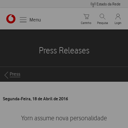
Estado da Rede
Carrinho de compras
Pesquisar
My Vo
Menu
Carrinho
Pesquisa
Login
https://www.vodafone.pt
Press Releases
Breadcrumbs
Press
Segunda-Feira, 18 de Abril de 2016
Yorn assume nova personalidade