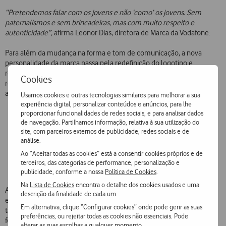
“Pretendemos falar com os jovens e não ‘como’ os jovens. Sem
paternalismos e sem brincadeiras, mas com muito respeito e
autenticidade”,
afirma Leonor Dias, diretora de Marca da Vodafone.
Para além da mudança na forma e tom de comunicação, a nova
personalidade da marca passa pela redefinição do logotipo e
respetiva alteração de todos os suportes de comunicação (site, app,
Cookies
redes sociais). Desenvolvido pela Grand Union, este posicionamento
assenta em três principios orientadores:
Usamos cookies e outras tecnologias similares para melhorar a sua
experiência digital, personalizar conteúdos e anúncios, para lhe
proporcionar funcionalidades de redes sociais, e para analisar dados
Acreditamos que qualquer um tem potencial para fazer a
de navegação. Partilhamos informação, relativa à sua utilização do
diferença;
site, com parceiros externos de publicidade, redes sociais e de
Comunicamos de forma verdadeira e sempre com um
análise.
propósito;
Ao “Aceitar todas as cookies” está a consentir cookies próprios e de
Existimos para ajudar os jovens a construir o seu futuro e
terceiros, das categorias de performance, personalização e
chegar mais longe.
publicidade, conforme a nossa
Política de Cookies
.
Na
Lista de Cookies
encontra o detalhe dos cookies usados e uma
A campanha multimeios já está no ar e inclui televisão, rádio, online,
descrição da finalidade de cada um.
exterior e cinema. Esta campanha foi desenhada para impactar o
Em alternativa, clique “Configurar cookies” onde pode gerir as suas
target mais jovem no seu percurso diário, destacando-se alguns
preferências, ou rejeitar todas as cookies não essenciais. Pode
formatos especiais de alto impacto (empena, metro, autocarros,
alterar as suas escolhas a qualquer momento.