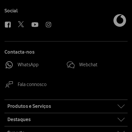
Follow
Social
us
Contacta-nos
WhatsApp
Webchat
Fala connosco
Site
Produtos e Serviços
map
Destaques