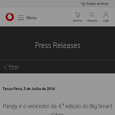
Estado da Rede
Carrinho de compras
Pesquisar
My Vo
Menu
Carrinho
Pesquisa
Login
https://www.vodafone.pt
Press Releases
Breadcrumbs
Press
Terça-Feira, 5 de Julho de 2016
Parqly é o vencedor da 4.ª edição do Big Smart