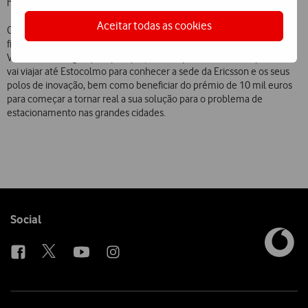
habitantes, trabalhadores e visitantes.
Aceitar todas as cookies
Com a vitória na Final de ontem, no Teatro Thalia, a Parqly vai agora
ficar incubada no Vodafone Power Lab, ‘laboratório’ de inovação da
Vodafone Portugal que apoia projetos empreendedores. A par disso,
vai viajar até Estocolmo para conhecer a sede da Ericsson e os seus
polos de inovação, bem como beneficiar do prémio de 10 mil euros
para começar a tornar real a sua solução para o problema de
estacionamento nas grandes cidades.
Follow
Social
us