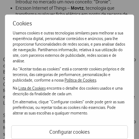
Introduz no mercado um novo conceito: “Dronie”;
Movtz
Ericsson Internet of Things –
, tecnologia que
transforma qualquer ficha elétrica em ponto de recarga de
veículos elétricos;
Cookies
Ledviser
Prémio do Público –
, dispositivo
wearable
que
permite aos ciclistas indicar com antecedência a sua intenção
Usamos cookies e outras tecnologias similares para melhorar a sua
experiência digital, personalizar conteúdos e anúncios, para lhe
de virar e travar, contribuindo para a redução de acidentes
proporcionar funcionalidades de redes sociais, e para analisar dados
envolvendo ciclistas.
de navegação. Partilhamos informação, relativa à sua utilização do
site, com parceiros externos de publicidade, redes sociais e de
Criada em 2013 para captar ideias tecnológicas que visam melhorar o
análise.
dia a dia de quem vive, trabalha ou visita uma cidade, a 4.ª edição do
Ao “Aceitar todas as cookies” está a consentir cookies próprios e de
Big Smart Cities foi, até à data, a que registrou o maior número de
terceiros, das categorias de performance, personalização e
candidaturas de sempre, com a participação de mais de 230 equipas.
publicidade, conforme a nossa
Política de Cookies
.
Os 20 finalistas que ontem lutaram pelo reconhecimento do júri
Na
Lista de Cookies
encontra o detalhe dos cookies usados e uma
foram apurados por inscrições online, mas também em vários
descrição da finalidade de cada um.
eventos realizados durante o mês de abril no Porto, Évora, Coimbra e
Em alternativa, clique “Configurar cookies” onde pode gerir as suas
Lisboa.
preferências, ou rejeitar todas as cookies não essenciais. Pode
alterar as suas escolhas a qualquer momento.
Seguiu-se um período de dois meses de pré-aceleração das ideias
finalistas, com cada equipa a aprofundar a sua visão para as cidades do
futuro, contribuindo para que se tornem mais inteligentes, mais
Configurar cookies
sustentáveis, mais promotoras de qualidade de vida para os seus