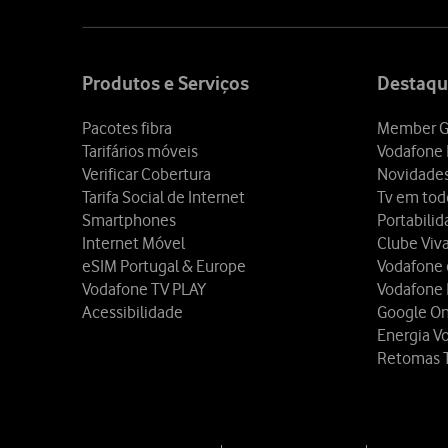
Site
map
Produtos e Serviços
Destaqu
Pacotes fibra
Member G
Tarifários móveis
Vodafone 
Verificar Cobertura
Novidade
Tarifa Social de Internet
Tv em tod
Smartphones
Portabili
Internet Móvel
Clube Viv
eSIM Portugal & Europe
Vodafone
Vodafone TV PLAY
Vodafone
Acessibilidade
Google O
Energia V
Retomas 