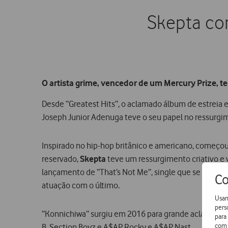
Skepta co
O artista grime, vencedor de um Mercury Prize, t
Desde “Greatest Hits”, o aclamado álbum de estreia
Joseph Junior Adenuga teve o seu papel no ressurgi
Inspirado no hip-hop britânico e americano, começou a
reservado,
Skepta
teve um ressurgimento criativo e
lançamento de “That’s Not Me”, single que se torno
Co
atuação com o último.
Usam
pers
“Konnichiwa” surgiu em 2016 para grande aclamação da
para
com 
B, Section Boyz e A$AP Rocky e A$AP Nast.