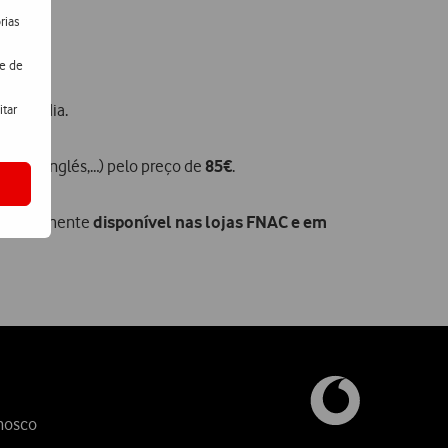
rias
de de
último dia.
itar
 Corte Inglés,…) pelo preço de
85€
.
tá igualmente
disponível nas lojas FNAC e em
nosco