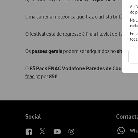
Ao “
de p
Uma carreira meteórica que traz o artista britânico at
Na
L
cada
O festival está de regresso à Praia Fluvial do Taboão 
Em a
toda
Os
passes gerais
podem ser adquiridos no
site ofici
O
Fã Pack FNAC Vodafone Paredes de Coura
, que
fnac.pt
por
85€
.
Follow
Social
Contact
us
Wh