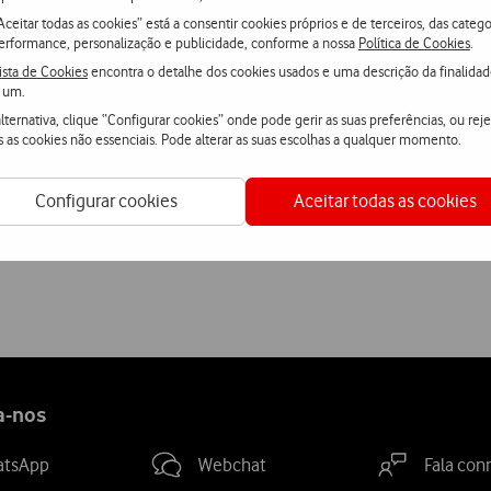
Aceitar todas as cookies” está a consentir cookies próprios e de terceiros, das catego
erformance, personalização e publicidade, conforme a nossa
Política de Cookies
.
é à
26.ª edição do Vodafone Paredes de Coura
.
ista de Cookies
encontra o detalhe dos cookies usados e uma descrição da finalida
 um.
de
15 a 18 de Agosto
, com a islandesa
Björk
já confirmada para o 
lternativa, clique “Configurar cookies” onde pode gerir as suas preferências, ou reje
s as cookies não essenciais. Pode alterar as suas escolhas a qualquer momento.
al do festival
e ainda em
bol.pt
e
locais habituais
(FNAC, CTT, El
Configurar cookies
Aceitar todas as cookies
 inclui o
passe geral para o festival e uma t-shirt exclusiva
, es
a-nos
atsApp
Webchat
Fala con