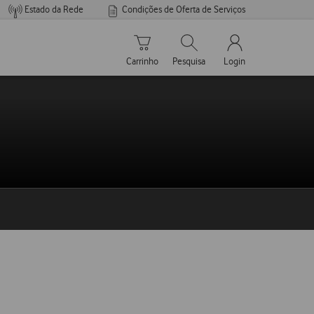
Estado da Rede
Condições de Oferta de Serviços
Carrinho de compras
Pesquisar
My Vodafone Men
Carrinho
Pesquisa
Login