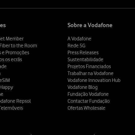
es
Sobre a Vodafone
et Member
A Vodafone
Fiber to the Room
Rede 5G
s e Promoções
Press Releases
os os ecrãs
Sustentabilidade
dade
Projetos Financiados
a
Trabalhar na Vodafone
 eSIM
Vodafone Innovation Hub
 Happy
Vodafone Blog
ne
Fundação Vodafone
odafone Repsol
Contactar Fundação
Telemóveis
Ofertas Wholesale