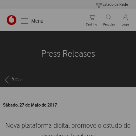
Estado da Rede
Carrinho de compras
Pesquisar
My Vo
Menu
Carrinho
Pesquisa
Login
https://www.vodafone.pt
Press Releases
Breadcrumbs
Press
Sábado, 27 de Maio de 2017
Nova plataforma digital promove o estudo de