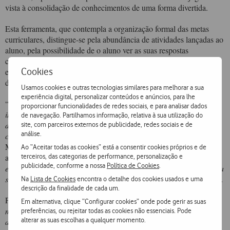
vista à consolidação de conhecimentos de uma forma divertida.
Esta ferramenta, que contempla a organização formal das metas
curriculares, distingue-se pela abundância de atividades lançadas ao
aluno, pela possibilidade de o aluno ver as suas respostas
classificadas por professores-corretores e pela interação com os
Cookies
encarregados de educação (através de relatórios sobre o
desempenho dos seus educandos).
Usamos cookies e outras tecnologias similares para melhorar a sua
experiência digital, personalizar conteúdos e anúncios, para lhe
“
Caminhamos para um futuro cada vez mais tecnológico e
proporcionar funcionalidades de redes sociais, e para analisar dados
interativo e, como tal, as novas tecnologias devem ser
de navegação. Partilhamos informação, relativa à sua utilização do
desenvolvidas para serem um importante aliado na construção do
site, com parceiros externos de publicidade, redes sociais e de
análise.
conhecimento e até mesmo nas práticas educativas
”, sublinha
Mário Vaz, Presidente da Fundação Vodafone Portugal. E
Ao “Aceitar todas as cookies” está a consentir cookies próprios e de
terceiros, das categorias de performance, personalização e
acrescenta: “
Os jovens são, por natureza, abertos a novas
publicidade, conforme a nossa
Política de Cookies
.
experiências dinâmicas e enriquecedoras, pelo que esta ferramenta
será seguramente um poderoso aliado no seu processo formativo
”.
Na
Lista de Cookies
encontra o detalhe dos cookies usados e uma
descrição da finalidade de cada um.
Para José Manuel Matias, da Associação Ciberdúvidas, “
o atual
Em alternativa, clique “Configurar cookies” onde pode gerir as suas
modelo pedagógico de ensino pode ser alavancado se colocarmos
preferências, ou rejeitar todas as cookies não essenciais. Pode
alterar as suas escolhas a qualquer momento.
as novas tecnologias ao serviço dos métodos de estudo. Esta