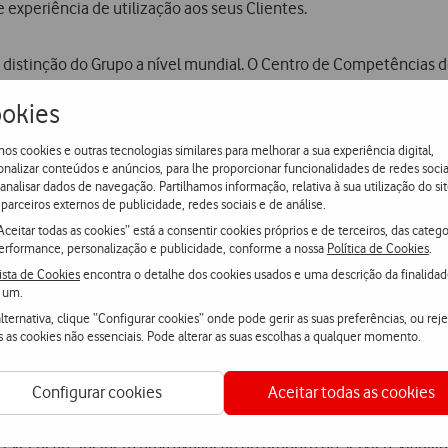
experiência de utilização aos seus Clientes.
 distinção do Grupo a nível mundial. O Centro de Competências 
iariamente no desenvolvimento de soluções para o mercado nacion
okies
suporte aos seus Clientes, disponível 24 horas por dia e sete dia
os cookies e outras tecnologias similares para melhorar a sua experiência digital,
onalizar conteúdos e anúncios, para lhe proporcionar funcionalidades de redes socia
uma prioridade para o tecido empresarial e, de acordo com o últim
 analisar dados de navegação. Partilhamos informação, relativa à sua utilização do sit
fundamental para a transformação digital dos seus negócios. O 
parceiros externos de publicidade, redes sociais e de análise.
nas suas receitas e uma redução de custos de 16%.
Aceitar todas as cookies” está a consentir cookies próprios e de terceiros, das catego
erformance, personalização e publicidade, conforme a nossa
Política de Cookies
.
ista de Cookies
encontra o detalhe dos cookies usados e uma descrição da finalida
os os equipamentos e sensores tornando-os
smart
, sustenta algum
 um.
tros inteligentes, automóveis com recursos de telemetria e eme
lternativa, clique “Configurar cookies” onde pode gerir as suas preferências, ou reje
tas geridas sob uma única plataforma de monitorização.
s as cookies não essenciais. Pode alterar as suas escolhas a qualquer momento.
Configurar cookies
Aceitar todas as cookies
e execução” incluem uma avaliação do produto ou serviço; viabil