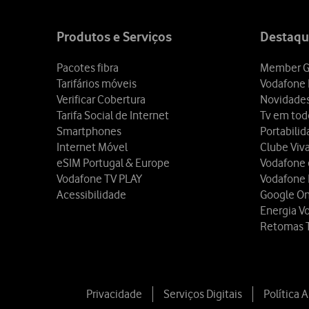
Site
map
Produtos e Serviços
Destaqu
Pacotes fibra
Member G
Tarifários móveis
Vodafone 
Verificar Cobertura
Novidade
Tarifa Social de Internet
Tv em tod
Smartphones
Portabili
Internet Móvel
Clube Viv
eSIM Portugal & Europe
Vodafone
Vodafone TV PLAY
Vodafone
Acessibilidade
Google O
Energia V
Retomas 
Privacidade
Serviços Digitais
Política 