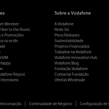
es
Sobre a Vodafone
et Member
A Vodafone
Fiber to the Room
Rede 5G
s e Promoções
Press Releases
os os ecrãs
Sustentabilidade
dade
Projetos Financiados
a
Trabalhar na Vodafone
 eSIM
Vodafone Innovation Hub
 Happy
Vodafone Blog
ne
Fundação Vodafone
odafone Repsol
Contactar Fundação
Telemóveis
Ofertas Wholesale
Anticorrupção
Continuidade de Negócio
Configuração de