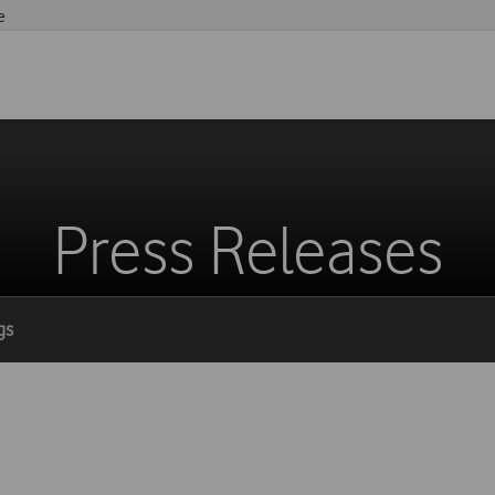
e
Press Releases
gs