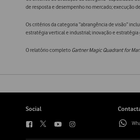
de resposta e desempenho no mercado; execução de 
Os critérios da categoria “abrangência de visão” in
estratégia vertical e industrial; inovação e estratégia
O relatório completo
Gartner Magic Quadrant for Ma
Share
on
social
media
Follow
Social
Contact
us
Wh