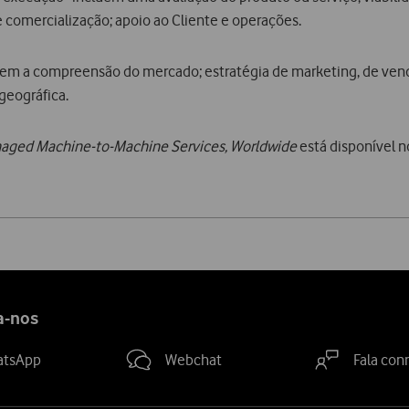
comercialização; apoio ao Cliente e operações.
cluem a compreensão do mercado; estratégia de marketing, de vend
 geográfica.
naged Machine-to-Machine Services, Worldwide
está disponível n
a-nos
atsApp
Webchat
Fala con