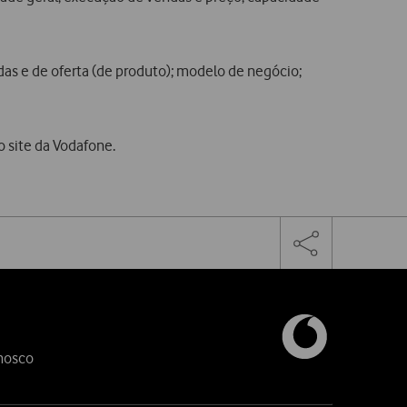
as e de oferta (de produto); modelo de negócio;
o site da Vodafone.
Facebook
Twitter
Linke
Toggle
the
share
links
nosco