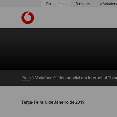
Particulares
Business
A Vodafon
https://www.vodafone.pt
Breadcrumbs
Press
Vodafone é líder mundial em Internet of Thin
Terça-Feira, 8 de Janeiro de 2019