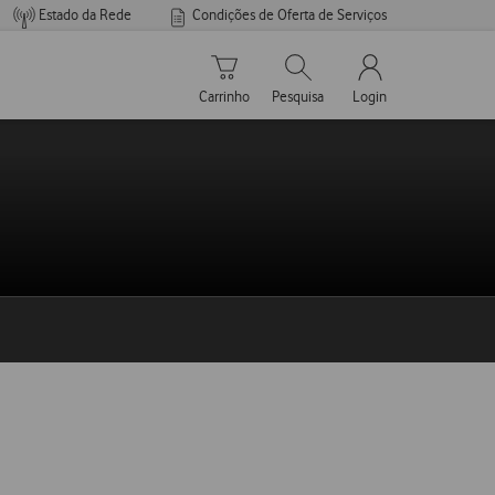
Estado da Rede
Condições de Oferta de Serviços
Carrinho de compras
Pesquisar
My Vodafone Men
Carrinho
Pesquisa
Login