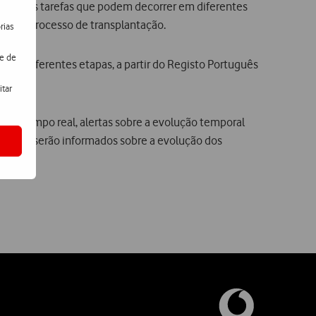
ltiplas tarefas que podem decorrer em diferentes
oral do processo de transplantação.
rias
de de
va às diferentes etapas, a partir do Registo Português
itar
m em tempo real, alertas sobre a evolução temporal
também serão informados sobre a evolução dos