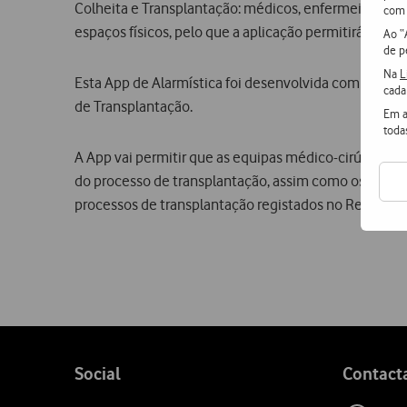
Colheita e Transplantação: médicos, enfermeiros e
com 
espaços físicos, pelo que a aplicação permitirá a est
Ao “
de p
Na
L
Esta App de Alarmística foi desenvolvida com o objeti
cada
de Transplantação.
Em a
toda
A App vai permitir que as equipas médico-cirúrgicas 
do processo de transplantação, assim como os médic
processos de transplantação registados no Registo 
Follow
Social
Contact
us