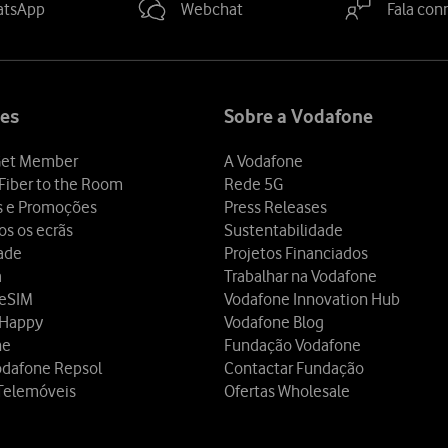
atsApp
Webchat
Fala con
es
Sobre a Vodafone
et Member
A Vodafone
Fiber to the Room
Rede 5G
s e Promoções
Press Releases
os os ecrãs
Sustentabilidade
dade
Projetos Financiados
a
Trabalhar na Vodafone
 eSIM
Vodafone Innovation Hub
 Happy
Vodafone Blog
ne
Fundação Vodafone
odafone Repsol
Contactar Fundação
Telemóveis
Ofertas Wholesale