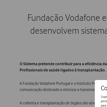
Fundação Vodafone e 
desenvolvem sistema 
O Sistema pretende contribuir para a eficiência d
Profissionais de saúde ligados à transplantação.
A Fundação Vodafone Portugal e o Instituto Portugu
Co
comunicação destinado a otimizar a transmissão da in
Usam
pers
A colheita e transplantação de órgãos são atividad
para