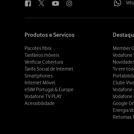
Wh
Site
map
Produtos e Serviços
Destaqu
Pacotes fibra
Member G
Tarifários móveis
Vodafone 
Verificar Cobertura
Novidade
Tarifa Social de Internet
Tv em tod
Smartphones
Portabili
Internet Móvel
Clube Viv
eSIM Portugal & Europe
Vodafone
Vodafone TV PLAY
Vodafone
Acessibilidade
Google O
Energia V
Retomas 