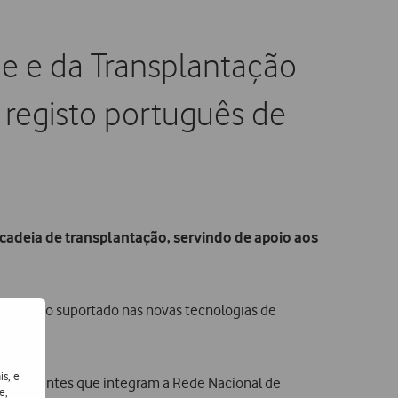
e e da Transplantação
 registo português de
 cadeia de transplantação, servindo de apoio aos
m projeto suportado nas novas tecnologias de
ção.
is, e
tervenientes que integram a Rede Nacional de
e,