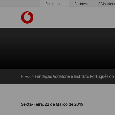
Particulares
Business
A Vodafon
https://www.vodafone.pt
Breadcrumbs
Press
Fundação Vodafone e Instituto Português do 
Sexta-Feira, 22 de Março de 2019