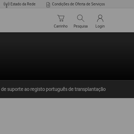
Estado da Rede
Condições de Oferta de Serviços
Carrinho de compras
Pesquisar
My Vodafone Men
Carrinho
Pesquisa
Login
de suporte ao registo português de transplantação