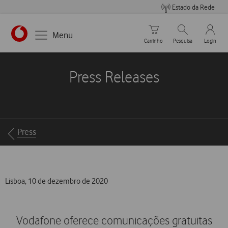
Estado da Rede
Carrinho de compras
Pesquisar
My Vo
Menu
Carrinho
Pesquisa
Login
https://www.vodafone.pt
Press Releases
Breadcrumbs
Press
Lisboa, 10 de dezembro de 2020
Vodafone oferece comunicações gratuitas