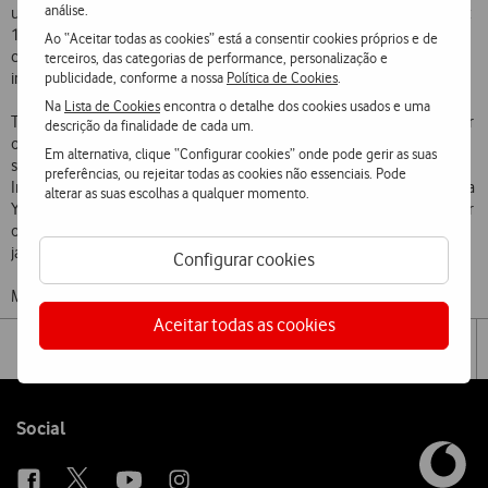
análise.
uma das seguintes opções, para usarem entre o dia 21 e 1 de janeiro:
15GB de dados para acederem à Internet; 2.000 minutos de
Ao “Aceitar todas as cookies” está a consentir cookies próprios e de
chamadas de voz, SMS ou MMS; 40 minutos de chamadas
terceiros, das categorias de performance, personalização e
publicidade, conforme a nossa
Política de Cookies
.
internacionais; 6 shakes da Yorn Shake It; entre outras ofertas.
Na
Lista de Cookies
encontra o detalhe dos cookies usados e uma
Também através da App My Vodafone, os Clientes podem presentear
descrição da finalidade de cada um.
os seus familiares e amigos, clientes móveis Vodafone, com um dos
Em alternativa, clique “Configurar cookies” onde pode gerir as suas
seguintes serviços de comunicações: 5GB de dados para acederem à
preferências, ou rejeitar todas as cookies não essenciais. Pode
Internet; 500 minutos de chamadas de voz, SMS ou MMS; 3 shakes da
alterar as suas escolhas a qualquer momento.
Yorn Shake It; entre outras ofertas. Estes
delights
de Natal podem ser
oferecidos até ao dia 20, para serem usufruidos entre o dia 26 e 1 de
janeiro.
Configurar cookies
Mais informação disponível
aqui
.
Aceitar todas as cookies
Share
Facebook
Twi
Tog
on
the
social
sha
media
link
Follow
Social
us