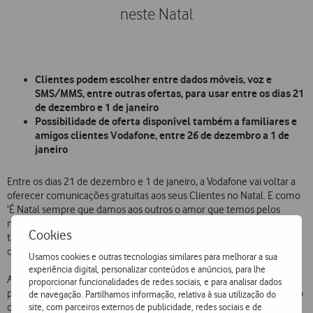
neste Natal
Clientes podem escolher entre dados móveis, voz e
SMS/MMS, entre outras ofertas, para usar entre os dias 21
de dezembro e 1 de janeiro
Possibilidade de oferta disponível também a familiares e
amigos clientes Vodafone, entre 26 de dezembro a 1 de
janeiro
Entre os dias 21 de dezembro e 1 de janeiro, a Vodafone vai voltar a
oferecer comunicações gratuitas aos seus Clientes no Natal. E como
‘É Natal sempre que damos aos outros o amor que temos pelos
nossos’, o mote da campanha de Natal da Vodafone, os Clientes
Cookies
também vão poder presentear os seus familiares e amigos com
ofertas exclusivas de serviços de comunicações.
Usamos cookies e outras tecnologias similares para melhorar a sua
experiência digital, personalizar conteúdos e anúncios, para lhe
A seleção do presente de Natal que os Clientes escolhem para si
proporcionar funcionalidades de redes sociais, e para analisar dados
pode ser feita, a partir de hoje, na App My Vodafone (através da opção
de navegação. Partilhamos informação, relativa à sua utilização do
site, com parceiros externos de publicidade, redes sociais e de
do menu ‘Ofertas de Natal’). Até dia 20, os Clientes podem escolher