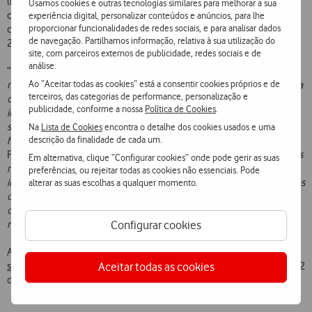
liderado pela rádio, serão gravados em estúdio e integrarão a
Usamos cookies e outras tecnologias similares para melhorar a sua
coletânea ‘Inéditos Vodafone’. Depois, o objetivo é, assim que as
experiência digital, personalizar conteúdos e anúncios, para lhe
proporcionar funcionalidades de redes sociais, e para analisar dados
circunstâncias o permitirem, realizar-se uma atuação ao vivo com os
de navegação. Partilhamos informação, relativa à sua utilização do
20 autores de cada uma das canções.
site, com parceiros externos de publicidade, redes sociais e de
análise.
“
A cultura foi a primeira área da sociedade a ser obrigada a parar e,
Ao “Aceitar todas as cookies” está a consentir cookies próprios e de
muito provavelmente, vai ser a última a regressar. Esta situação deixa
terceiros, das categorias de performance, personalização e
os artistas nacionais numa situação de enorme fragilidade e era
publicidade, conforme a nossa
Política de Cookies
.
impossível a Vodafone ficar indiferente, especialmente quando
somos uma marca com uma forte presença no território da música
Na
Lista de Cookies
encontra o detalhe dos cookies usados e uma
descrição da finalidade de cada um.
há já 20 anos”
,
diz Leonor Dias, Diretora de Marca da Vodafone
Portugal, acrescentando:
“Em alturas críticas como a que vivemos, as
Em alternativa, clique “Configurar cookies” onde pode gerir as suas
marcas têm de estar à altura dos valores que defendem. Com esta
preferências, ou rejeitar todas as cookies não essenciais. Pode
iniciativa queremos, de certa forma, retribuir a generosidade de todos
alterar as suas escolhas a qualquer momento.
os músicos que, no início da quarentena, colocaram o seu talento ao
dispor dos portugueses, entretendo-os com concertos gratuitos nas
Configurar cookies
redes sociais
”.
As candidaturas podem ser submetidas a partir de hoje no
Aceitar todas as cookies
site do movimento Portugal #EntraEmCena
e decorrem até ao dia 22
de maio.