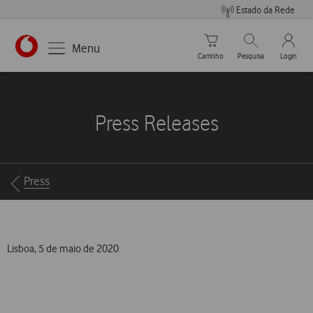
Estado da Rede
Carrinho de compras
Pesquisar
My Vo
Menu
Carrinho
Pesquisa
Login
https://www.vodafone.pt
Press Releases
Breadcrumbs
Press
Lisboa, 5 de maio de 2020