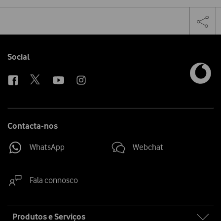
Share
Facebook
Twi
Tog
on
the
social
sha
media
link
Follow
Social
us
Contacta-nos
WhatsApp
Webchat
Fala connosco
Site
Produtos e Serviços