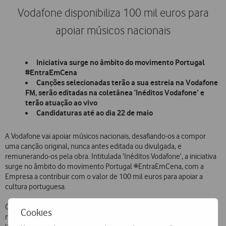
Vodafone disponibiliza 100 mil euros para
apoiar músicos nacionais
Iniciativa surge no âmbito do movimento Portugal
#EntraEmCena
Canções selecionadas terão a sua estreia na Vodafone
FM, serão editadas na coletânea ‘Inéditos Vodafone’ e
terão atuação ao vivo
Candidaturas até ao dia 22 de maio
A Vodafone vai apoiar músicos nacionais, desafiando-os a compor
uma canção original, nunca antes editada ou divulgada, e
remunerando-os pela obra. Intitulada ‘Inéditos Vodafone’, a iniciativa
surge no âmbito do movimento Portugal #EntraEmCena, com a
Empresa a contribuir com o valor de 100 mil euros para apoiar a
cultura portuguesa.
O objetivo é selecionar 20 canções, que terão a sua estreia nacional
Cookies
na rádio Vodafone FM. Os 20 temas serão selecionados por um júri