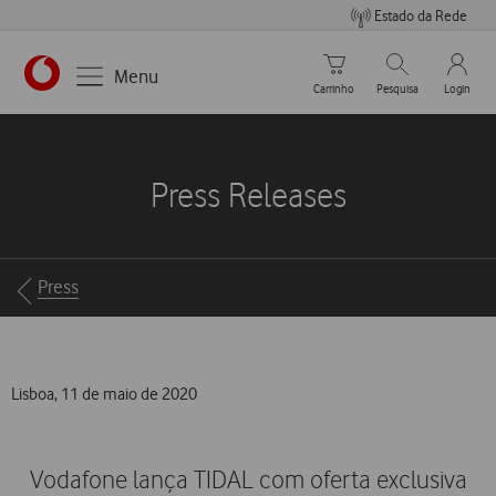
Estado da Rede
Carrinho de compras
Pesquisar
My Vo
Menu
Carrinho
Pesquisa
Login
https://www.vodafone.pt
Press Releases
Breadcrumbs
Press
Lisboa, 11 de maio de 2020
Vodafone lança TIDAL com oferta exclusiva