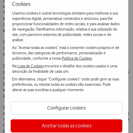
de utilização gratuita. O processo de ativação deste serviço pode ser
Cookies
iniciado em
http://vfpt.pt/tidal
ou enviando TIDAL para o número
12345. Assim que se registarem, os Clientes terão total acesso ao
Usamos cookies e outras tecnologias similares para melhorar a sua
serviço TIDAL Premium e podem ouvir as suas músicas preferidas
experiência digital, personalizar conteúdos e anúncios, para lhe
proporcionar funcionalidades de redes sociais, e para analisar dados
online, sem anúncios, descarregar os temas para ouvir offline ou criar
de navegação. Partilhamos informação, relativa à sua utilização do
as suas próprias playlists.
site, com parceiros externos de publicidade, redes sociais e de
análise.
O TIDAL está igualmente disponível para todos os Clientes Vodafone,
Ao “Aceitar todas as cookies” está a consentir cookies próprios e de
com oferta do 1.º mês. Além do smartphone, este serviço de
terceiros, das categorias de performance, personalização e
streaming pode ser utilizado a partir do tablet, PC, Mac ou Smart Tv.
publicidade, conforme a nossa
Política de Cookies
.
Disponível em 55 países, além do extenso catálogo musical, esta
Na
Lista de Cookies
encontra o detalhe dos cookies usados e uma
descrição da finalidade de cada um.
plataforma criada e detida por artistas aproxima músicos e fãs através
de experiências de conteúdo original e eventos exclusivos. A
Em alternativa, clique “Configurar cookies” onde pode gerir as suas
plataforma disponibiliza ainda uma enorme oferta de programas em
preferências, ou rejeitar todas as cookies não essenciais. Pode
vídeo, podcasts, milhares de playlists curadas por especialistas e um
alterar as suas escolhas a qualquer momento.
programa de descoberta de novos artistas intitulado TIDAL Rising.
Configurar cookies
Com o compromisso dos seus criadores de criar um modelo mais
sustentável para a indústria musical, o TIDAL também está disponível
na versão HiFi, que incluem gravações áudio de alta qualidade Master
Aceitar todas as cookies
Quality Authenticated (MQA), Sony 360 Reality Audio e Dolby Atmos
Music.