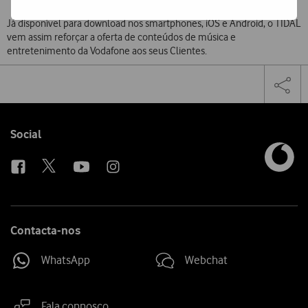
Já disponível para download nos smartphones, iOS e Android, o TIDAL
vem assim reforçar a oferta de conteúdos de música e
entretenimento da Vodafone aos seus Clientes.
Share
Facebook
Twi
Tog
on
the
social
sha
media
link
Follow
Social
us
Contacta-nos
WhatsApp
Webchat
Fala connosco