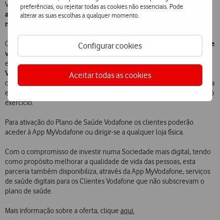
consultas ao domicílio por
Vodafone incluem ainda o acesso a
preferências, ou rejeitar todas as cookies não essenciais. Pode
apenas 15 euros/consulta
envio de
, bem como serviço de
alterar as suas escolhas a qualquer momento.
medicamentos disponível 24h/dia.
serviço de
Os clientes Vodafone vão ter também à sua disposição um
Configurar cookies
videoconsultas
em atendimento permanente e consultas de
através da app My
especialidade programadas, disponíveis
Vodafone
. Este serviço inclui consultas de diabetes, hipertensão,
Aceitar todas as cookies
cessação tabágica, obesidade, bem como ginecologia e pneumologia
entre outras, complementado pela psicologia, nutrição e fisiologia do
exercício.
Para ativação do Plano de Saúde Vodafone os clientes poderão
aceder à App MyVodafone ou dirigir-se a qualquer loja física.
Com o compromisso de investir numa Sociedade mais digital, tendo
como propósito melhorar a qualidade de vida das pessoas, esta
parceria também disponibiliza, através da App MyVodafone, serviços
de saúde digitais para os Clientes Vodafone que não subscrevam o
plano de saúde.
Mais informação sobre a oferta, clique
aqui
.