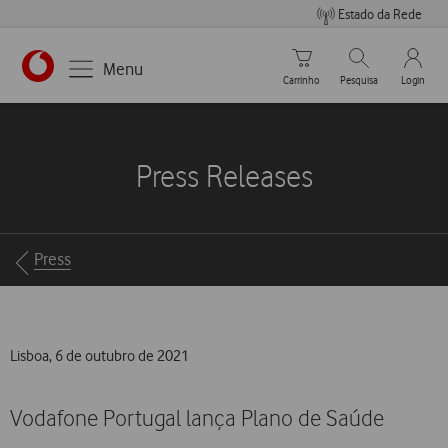
Estado da Rede
Carrinho de compras
Pesquisar
My Vo
Menu
Carrinho
Pesquisa
Login
https://www.vodafone.pt
Press Releases
Breadcrumbs
Press
Lisboa, 6 de outubro de 2021
Vodafone Portugal lança Plano de Saúde