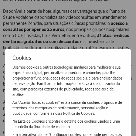
Disponível a partir de hoje, algumas das vantagens que o Plano de
Saúde Vodafone disponibiliza são videoconsultas em atendimento
acesso a
permanente 24h/dia, para situações clínicas prioritárias; o
consultas por apenas 25 euros
, nos principais grupos hospitalares
31 atos médicos
como CUF, Lusíadas, Cruz Vermelha, entre outros;
dentários
gratuitos
ou com descontos
e a inexistência de
limitações em termos de utilização, idade ou até mesmo exclusões
face a doenças pré-existentes.
Cookies
A subscrição deste plano está disponível para qualquer pessoa, tendo
Usamos cookies e outras tecnologias similares para melhorar a sua
o valor mensal de 5,90 euros para titulares do plano (Clientes
experiência digital, personalizar conteúdos e anúncios, para lhe
Vodafone, com idade igual ou superior a 18 anos) e 4,50 euros para os
proporcionar funcionalidades de redes sociais, e para analisar dados
de navegação. Partilhamos informação, relativa à sua utilização do
beneficiários adicionais (até sete pessoas por plano, podendo ser ou
site, com parceiros externos de publicidade, redes sociais e de
não Clientes Vodafone).
análise.
Assim que se registarem, os Clientes terão total acesso a uma vasta
Ao “Aceitar todas as cookies” está a consentir cookies próprios e de
terceiros, das categorias de performance, personalização e
rede de Hospitais Privados de referência, um conjunto de óticas e
publicidade, conforme a nossa
Política de Cookies
.
ainda consultas de medicina alternativa (osteopatas, homeopatas e
medicina tradicional chinesa).
Na
Lista de Cookies
encontra o detalhe dos cookies usados e uma
descrição da finalidade de cada um.
Outros benefícios disponíveis para os subscritores do Plano Saúde
Em alternativa, clique “Configurar cookies” onde pode gerir as suas