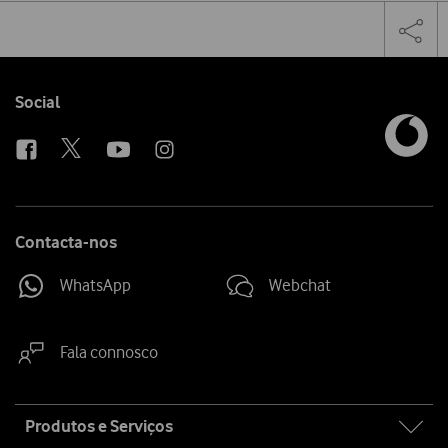
Share
Facebook
Twi
Tog
on
the
social
sha
media
link
Follow
Social
us
Contacta-nos
WhatsApp
Webchat
Fala connosco
Site
Produtos e Serviços
map