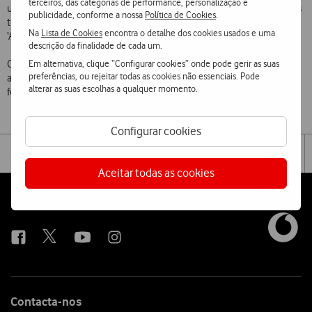
terceiros, das categorias de performance, personalização e
uma vez que os mesmos podem receber 5GB de várias pessoas, mas
publicidade, conforme a nossa
Política de Cookies
.
terão que escolher ‘Aceitar/Rejeitar’ cada oferta, sendo permitido
Na
Lista de Cookies
encontra o detalhe dos cookies usados e uma
‘Aceitar’ apenas uma.
descrição da finalidade de cada um.
Em alternativa, clique “Configurar cookies” onde pode gerir as suas
O
delight
de Dia dos Namorados é válido mediante adesão exclusiva
preferências, ou rejeitar todas as cookies não essenciais. Pode
através da App My Vodafone, poderá ser oferecido até ao dia 14 de
alterar as suas escolhas a qualquer momento.
fevereiro e usufruido entre os dias 10 e 15 de fevereiro.
Configurar cookies
Share
Facebook
Twi
Tog
on
the
Aceitar todas as cookies
social
sha
media
link
Follow
Social
us
Contacta-nos