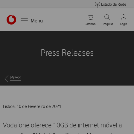
Estado da Rede
Carrinho de compras
Pesquisar
My Vo
Menu
Carrinho
Pesquisa
Login
https://www.vodafone.pt
Press Releases
Breadcrumbs
Press
Lisboa, 10 de Fevereiro de 2021
Vodafone oferece 10GB de internet móvel a