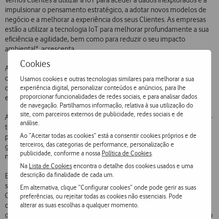
Vemos Clientes a utilizar a IoT para aceder a dados inexplorados e a
impulsionar o pensamento estratégico, a adotar novos modelos de
negócio e a melhorar a experiência dos seus Clientes. As empresas
estão a utilizar a tecnologia IoT para melhorar profundamente a sua
eficiência e agilidade, bem como para reduzir o seu impacto
ambiental", acrescenta.
Cookies
A Internet of Things ganha maior relevância à medida que as
organizações continuam a digitalizar as suas operações. De acordo
Usamos cookies e outras tecnologias similares para melhorar a sua
experiência digital, personalizar conteúdos e anúncios, para lhe
com o relatório
IoT Spotlight
da Vodafone Business, 87% das
proporcionar funcionalidades de redes sociais, e para analisar dados
empresas consideram a IoT fundamental para o seu sucesso futuro.
de navegação. Partilhamos informação, relativa à sua utilização do
site, com parceiros externos de publicidade, redes sociais e de
A Vodafone oferece conectividade IoT em 182 países, soluções “end-
análise.
to-end” e a gestão de serviços de conectividade. Através de uma
Ao “Aceitar todas as cookies” está a consentir cookies próprios e de
plataforma única desenvolvida para a gestão cartões IoT, a Vodafone
terceiros, das categorias de performance, personalização e
gere 118 milhões de conexões IoT em todo o mundo, garantindo a
publicidade, conforme a nossa
Política de Cookies
.
mesma qualidade e experiência de utilização aos seus Clientes.
Na
Lista de Cookies
encontra o detalhe dos cookies usados e uma
descrição da finalidade de cada um.
Em Portugal, a Vodafone tem tido um papel importante nos
sucessivos reconhecimentos obtidos pelo Grupo. O Centro de
Em alternativa, clique “Configurar cookies” onde pode gerir as suas
Competências de Internet of Things, instalado no nosso País, conta
preferências, ou rejeitar todas as cookies não essenciais. Pode
alterar as suas escolhas a qualquer momento.
com uma equipa especializada que trabalha diariamente no
desenvolvimento de soluções para o mercado nacional e para todo o