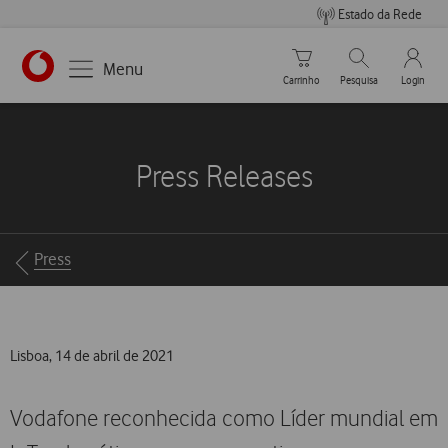
Estado da Rede
Carrinho de compras
Pesquisar
My Vo
Menu
Carrinho
Pesquisa
Login
https://www.vodafone.pt
Press Releases
Breadcrumbs
Press
Lisboa, 14 de abril de 2021
Vodafone reconhecida como Líder mundial em