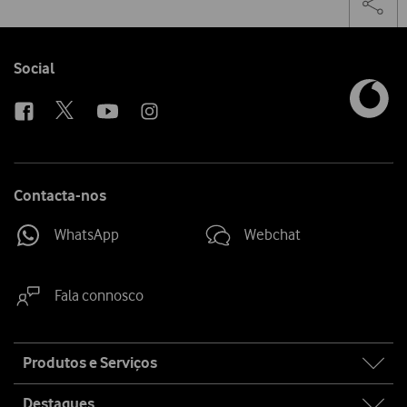
on
the
social
sha
media
link
Follow
Social
us
Contacta-nos
WhatsApp
Webchat
Fala connosco
Site
Produtos e Serviços
map
Destaques