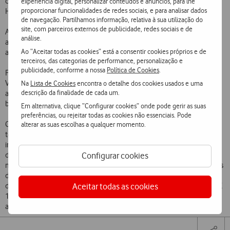
conteúdos com a assinatura Warner, incluindo conteúdos exclusivos
experiência digital, personalizar conteúdos e anúncios, para lhe
proporcionar funcionalidades de redes sociais, e para analisar dados
HBO, Max Originals, Warner Bros, DC e Cartoon Network.
de navegação. Partilhamos informação, relativa à sua utilização do
site, com parceiros externos de publicidade, redes sociais e de
A plataforma também terá uma experiência de utilização mais
análise.
abrangente com a integração de até cinco perfis e a possibilidade de
Ao “Aceitar todas as cookies” está a consentir cookies próprios e de
assistir, em simultâneo, em três ecrãs diferentes.
terceiros, das categorias de performance, personalização e
publicidade, conforme a nossa
Política de Cookies
.
Para enriquecer ainda mais a experiência dos seus Clientes, a
Vodafone possui um comando que permite – para além de controlar
Na
Lista de Cookies
encontra o detalhe dos cookies usados e uma
descrição da finalidade de cada um.
a TV box - aceder diretamente à nova plataforma de
streaming
,
bastando clicar na tecla “HBO” para abrir rapidamente a mesma.
Em alternativa, clique “Configurar cookies” onde pode gerir as suas
preferências, ou rejeitar todas as cookies não essenciais. Pode
Com a chegada da HBO MAX, os novos clientes do serviço de
alterar as suas escolhas a qualquer momento.
televisão da Vodafone com uma TV box de última geração terão
incluída uma assinatura mensal da HBO Max de 6 a 24 meses,
Configurar cookies
dependendo do pacote de fibra que subscreverem. Já no serviço
móvel, os Clientes que aderirem aos tarifários móveis RED (com mais
de 3GB) podem usufruir de uma oferta de 6 a 24 meses, em função
Aceitar todas as cookies
da opção que escolherem. Também os novos e atuais clientes Yorn X
10GB terão acesso à oferta da subscrição da HBO Max até 31 de
agosto de 2022.
Share
Facebook
Twi
Tog