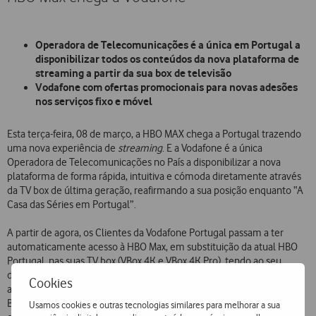
Operadora de Telecomunicações é a única em Portugal a
disponibilizar todos os conteúdos da nova plataforma de
streaming a partir da sua box de televisão
Vodafone com ofertas promocionais para novas adesões
nos serviços fixo e móvel
Esta terça-feira, 08 de março, a HBO MAX chega a Portugal trazendo
uma nova experiência de
streaming
. E a Vodafone é a única
Operadora de Telecomunicações no País a disponibilizar a nova
plataforma de forma rápida, intuitiva e cómoda diretamente através
da TV box de última geração, reafirmando a sua posição enquanto “A
Casa das Séries em Portugal”.
A partir de agora, os Clientes da Vodafone Portugal passam a ter
automaticamente acesso à HBO Max, em substituição da atual HBO
Portugal, nas suas TV box (VBox 4K e VBox 4K Pro), tendo ao seu
dispor todas as vantagens da nova plataforma, entre as quais, o
Cookies
acesso exclusivo em streaming aos filmes mais recentes da Warner
Bros. A par disso, continuam a ter disponível um extenso catálogo de
Usamos cookies e outras tecnologias similares para melhorar a sua