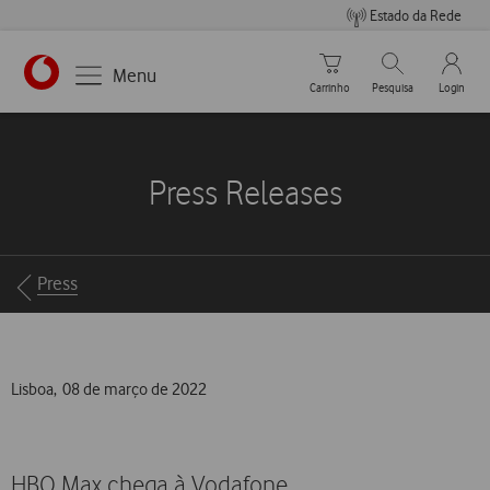
Estado da Rede
Carrinho de compras
Pesquisar
My Vo
Menu
Carrinho
Pesquisa
Login
https://www.vodafone.pt
Press Releases
Breadcrumbs
Press
Lisboa, 08 de março de 2022
HBO Max chega à Vodafone