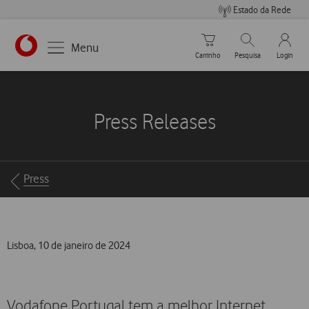
Estado da Rede
Carrinho de compras
Pesquisar
My Vo
Menu
Carrinho
Pesquisa
Login
https://www.vodafone.pt
Press Releases
Breadcrumbs
Press
Lisboa, 10 de janeiro de 2024
Vodafone Portugal tem a melhor Internet