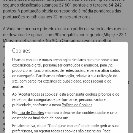
segundo classificado alcançou 57 501 pontos e o terceiro 54 242
pontos. A pontuação obtida corresponde à média ponderada das
pontuações recolhidas nos 12 meses anteriores.
A Vodafone ocupa o primeiro lugar do pódio nas velocidades médias
de download e upload, com 90 megabits por segundo (Mbps) e 22,1
Mbps, respetivamente. No 5G, a Operadora revela a melhor
velocidade média de upload com 26 Mbps.
Cookies
Internet Fixa
Já a
da Vodafone foi premiada como a mais rápida em
Usamos cookies e outras tecnologias similares para melhorar a sua
Portugal, de acordo com os dados da Ookla® - líder global em
experiência digital, personalizar conteúdos e anúncios, para lhe
conectividade inteligente. A rede fixa da Vodafone obteve um Speed
proporcionar funcionalidades de redes sociais, e para analisar dados
de navegação. Partilhamos informação, relativa à sua utilização do
Score™ de 167,38, superando o segundo classificado que alcançou
site, com parceiros externos de publicidade, redes sociais e de
152,10 e o terceiro com 127,22. A Vodafone registou uma velocidade
análise.
máxima de
download
de 533,28 Mbps e uma velocidade máxima de
upload de 206,35 Mbps.
Ao “Aceitar todas as cookies” está a consentir cookies próprios e de
terceiros, das categorias de performance, personalização e
publicidade, conforme a nossa
Política de Cookies
.
O resultado obtido pela Vodafone nos Speedtest Awards™ resulta
numa extensa análise de dados recolhidos com recurso a 4 milhões
Na
Lista de Cookies
encontra o detalhe dos cookies usados e uma
de testes feitos pelos utilizadores da plataforma Speedtest®, ou das
descrição da finalidade de cada um.
apps da Ookla para iOS e Android, durante o segundo semestre de
Em alternativa, clique “Configurar cookies” onde pode gerir as suas
2023 em território nacional que comparou o desempenho da rede
preferências, ou rejeitar todas as cookies não essenciais. Pode