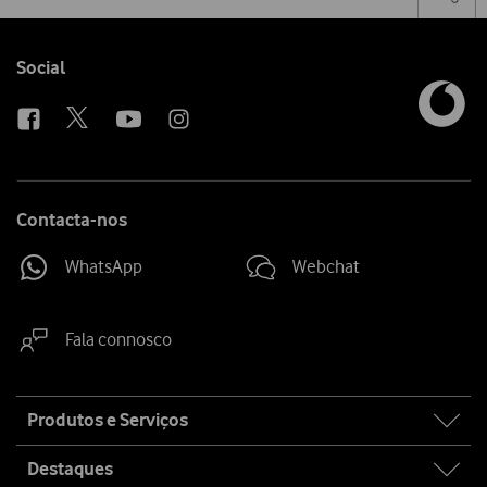
the
social
sha
media
link
Follow
Social
us
Contacta-nos
WhatsApp
Webchat
Fala connosco
Site
Produtos e Serviços
map
Destaques