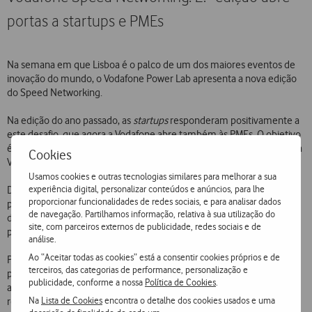
portas a startups e PMEs
Na semana em que Lisboa é o palco de um dos maiores eventos de
inovação do mundo, o Vodafone Power Lab apresenta a nova edição
do Speed Networking.
Na edição do ano passado, as
startups
responderam positivamente a
este desafio, que agora a Vodafone abre também às PMEs. O objetivo
é facilitar a colaboração entre
startups
e, agora também, PMEs com a
Cookies
Vodafone e os seus parceiros.
Usamos cookies e outras tecnologias similares para melhorar a sua
experiência digital, personalizar conteúdos e anúncios, para lhe
De 11 a 15 de novembro,
startups
e PMEs poderão reunir-se –
proporcionar funcionalidades de redes sociais, e para analisar dados
presencialmente ou online - com especialistas da Vodafone de
de navegação. Partilhamos informação, relativa à sua utilização do
diversas áreas para explorarem oportunidades de desenvolvimento
site, com parceiros externos de publicidade, redes sociais e de
para os seus projetos.
análise.
Ao “Aceitar todas as cookies” está a consentir cookies próprios e de
Para se inscreverem, as
startups e
PMEs
interessadas
devem
terceiros, das categorias de performance, personalização e
preencher o formulário disponível
aqui
. Durante o registo, podem
publicidade, conforme a nossa
Política de Cookies
.
ainda escolher o membro da equipa Vodafone com quem desejam
Na
Lista de Cookies
encontra o detalhe dos cookies usados e uma
reunir-se.