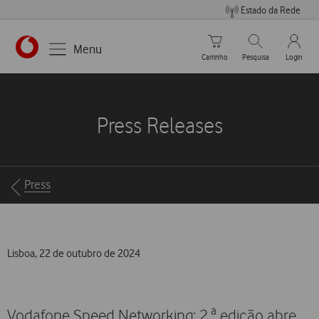
Estado da Rede
Carrinho de compras
Pesquisar
My Vo
Menu
Carrinho
Pesquisa
Login
https://www.vodafone.pt
Press Releases
Breadcrumbs
Press
Lisboa, 22 de outubro de 2024
Vodafone Speed Networking: 2.ª edição abre