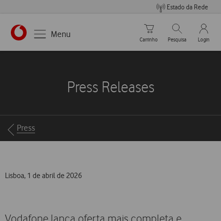
Estado da Rede
Carrinho de compras
Pesquisar
My Vo
Menu
Carrinho
Pesquisa
Login
https://www.vodafone.pt
Press Releases
Breadcrumbs
Press
Lisboa, 1 de abril de 2026
Vodafone lança oferta mais completa e