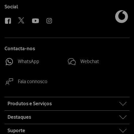
media
link
Follow
Social
us
Contacta-nos
WhatsApp
Webchat
Fala connosco
Site
Produtos e Serviços
map
Destaques
Suporte