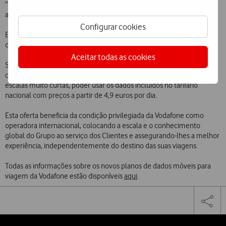
“EUA 15GB”, “Suica 30GB” ou “Mexico 50GB”). Em alternativa, a
ativação pode ser feita diretamente na App My Vodafone.
Configurar cookies
Este serviço conta com assistência gratuita fora de Portugal, através
de chamada gratuita para +351911691000.
Aceitar todas as cookies
Se esgotar os dados incluídos no plano, o Cliente pode comprar
outro. Além disso, a Vodafone disponibiliza a possibilidade de, em
escalas muito curtas, poder usar os dados incluídos no tarifário
nacional com preços a partir de 4,9 euros por dia.
Esta oferta beneficia da condição privilegiada da Vodafone como
operadora internacional, colocando a escala e o conhecimento
global do Grupo ao serviço dos Clientes e assegurando-lhes a melhor
experiência, independentemente do destino das suas viagens.
Todas as informações sobre os novos planos de dados móveis para
viagem da Vodafone estão disponíveis
aqui
.
Share
Facebook
Twi
Tog
on
the
social
sha