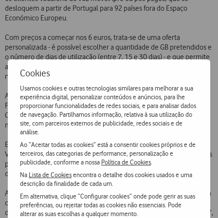
desloquem a partir de Portugal para 92 países fora do Espaço
Económico Europeu.
Com preços a começar nos 6 euros, trata-se de uma oferta
personalizada - é possível escolher a quantidade de GB pretendidos e
o número de dias de utilização (entre 7, 15 e 30 dias) - e que permite
ao Cliente manter o seu número de telefone enquanto viaja, sem
Cookies
necessidade de novo cartão ou eSIM.
Usamos cookies e outras tecnologias similares para melhorar a sua
Além disso, o serviço tem a conveniência de poder ser ativado em
experiência digital, personalizar conteúdos e anúncios, para lhe
Portugal, começando apenas a contar quando chega ao destino e o
proporcionar funcionalidades de redes sociais, e para analisar dados
de navegação. Partilhamos informação, relativa à sua utilização do
Cliente se liga à rede local. Isso permite-lhe viajar sempre ligado na
site, com parceiros externos de publicidade, redes sociais e de
melhor rede e de acordo com as suas necessidades.
análise.
Em mercados como EUA ou Brasil, por exemplo, esta opção da
Ao “Aceitar todas as cookies” está a consentir cookies próprios e de
terceiros, das categorias de performance, personalização e
Vodafone apresenta-se como a melhor do mercado face a ofertas das
publicidade, conforme a nossa
Política de Cookies
.
plataformas globais de venda de eSIMs para viajantes, com a compra
de 7 GB em 7 dias a oscilar entre os 6 e os 8 euros.
Na
Lista de Cookies
encontra o detalhe dos cookies usados e uma
descrição da finalidade de cada um.
A adesão a estes planos é feita de forma simples: por SMS grátis, para
Em alternativa, clique “Configurar cookies” onde pode gerir as suas
o número 16910, indicando nome do país em português e o número
preferências, ou rejeitar todas as cookies não essenciais. Pode
de GB pretendidos, separados por um espaço (exemplos: “Brasil 7GB”,
alterar as suas escolhas a qualquer momento.