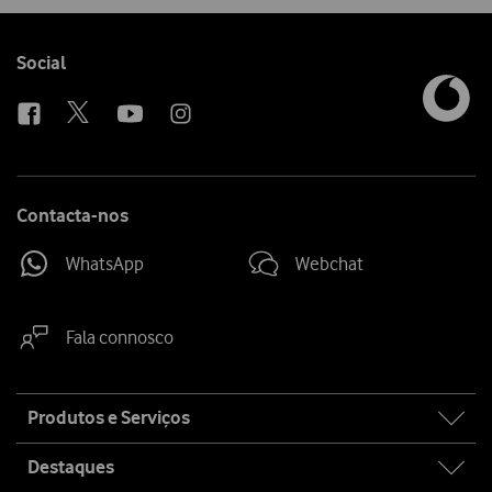
Follow
Social
us
Contacta-nos
WhatsApp
Webchat
Fala connosco
Site
Produtos e Serviços
map
Destaques