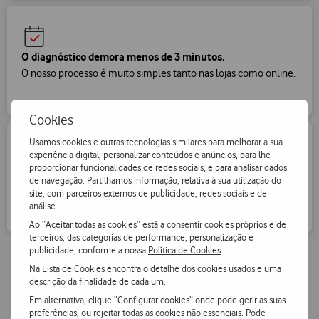
O diagnóstico demora menos de 3 minutos.
O nosso processo é muito simples tanto nas lojas como online.
Cookies
Usamos cookies e outras tecnologias similares para melhorar a sua
experiência digital, personalizar conteúdos e anúncios, para lhe
proporcionar funcionalidades de redes sociais, e para analisar dados
Processo amigo do ambiente
de navegação. Partilhamos informação, relativa à sua utilização do
O teu telemóvel antigo vai ser recondicionado ou vendido e
site, com parceiros externos de publicidade, redes sociais e de
análise.
evita desperdícios.
Ao “Aceitar todas as cookies” está a consentir cookies próprios e de
terceiros, das categorias de performance, personalização e
publicidade, conforme a nossa
Política de Cookies
.
Na
Lista de Cookies
encontra o detalhe dos cookies usados e uma
descrição da finalidade de cada um.
Em alternativa, clique “Configurar cookies” onde pode gerir as suas
Em destaque
preferências, ou rejeitar todas as cookies não essenciais. Pode