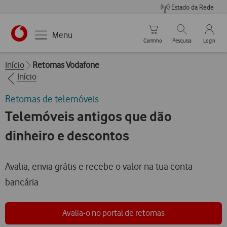
Estado da Rede
Carrinho de compras
Pesquisar
My Vo
Menu
Carrinho
Pesquisa
Login
https://www.vodafone.pt
Breadcrumbs
Início
Retomas Vodafone
Início
Retomas de telemóveis
Telemóveis antigos que dão
dinheiro e descontos
Avalia, envia grátis e recebe o valor na tua conta
bancária
Avalia-o no portal de retomas