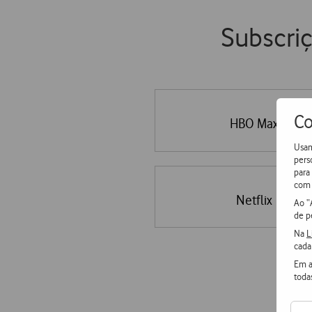
Subscri
Co
HBO Max
Usam
pers
para
com 
Netflix
Ao “
de p
Na
L
cada
Em a
toda