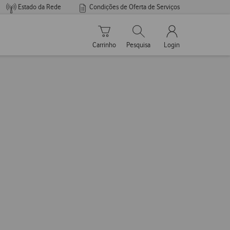
Estado da Rede
Condições de Oferta de Serviços
Carrinho de compras
Pesquisar
My Vodafone Men
Carrinho
Pesquisa
Login