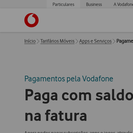
Particulares
Business
A Vodafon
https://www.vodafone.pt
Breadcrumbs
Início
Tarifários Móveis
Apps e Serviços
Pagamen
Pagamentos pela Vodafone
Paga com saldo
na fatura
Agora podes pagar subscrições, apps e jogos, através