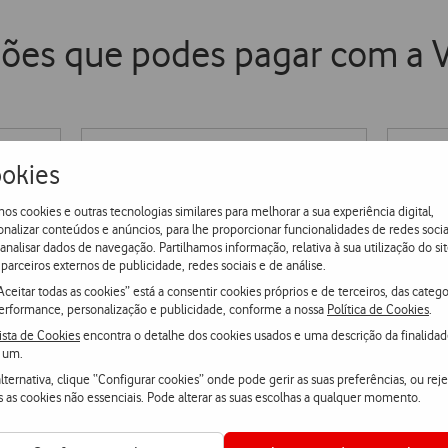
ções que podes pagar com a 
okies
Prime Video
os cookies e outras tecnologias similares para melhorar a sua experiência digital,
onalizar conteúdos e anúncios, para lhe proporcionar funcionalidades de redes socia
 analisar dados de navegação. Partilhamos informação, relativa à sua utilização do sit
parceiros externos de publicidade, redes sociais e de análise.
Aceitar todas as cookies” está a consentir cookies próprios e de terceiros, das catego
OPTO SIC
erformance, personalização e publicidade, conforme a nossa
Política de Cookies
.
ista de Cookies
encontra o detalhe dos cookies usados e uma descrição da finalida
 um.
lternativa, clique “Configurar cookies” onde pode gerir as suas preferências, ou reje
s as cookies não essenciais. Pode alterar as suas escolhas a qualquer momento.