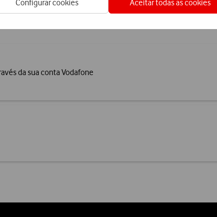
Termos e Condições
Configurar cookies
Aceitar todas as cookies
ravés da sua conta Vodafone