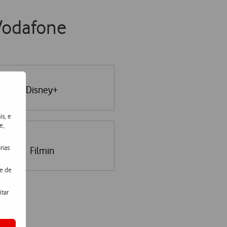
Vodafone
Disney+
is, e
e,
rias
Filmin
de de
itar