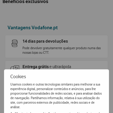
Benefícios exclusivos
Vantagens Vodafone.pt
14 dias para devoluções
Pode devolver gratuitamente qualquer produto numa das
nossas lojas ou CTT.
Entrega grátis
e ultrarápida
Encomende hoje antes das 16h e receba no dia útil
Cookies
seguinte
ou receba em loja.
Usamos cookies e outras tecnologias similares para melhorar a sua
experiência digital, personalizar conteúdos e anúncios, para lhe
Pagamento
simples e seguro
proporcionar funcionalidades de redes sociais, e para analisar dados
de navegação. Partilhamos informação, relativa à sua utilização do
Pague de forma segura com MBWay ou Cartão de Crédito.
site, com parceiros externos de publicidade, redes sociais e de
análise.