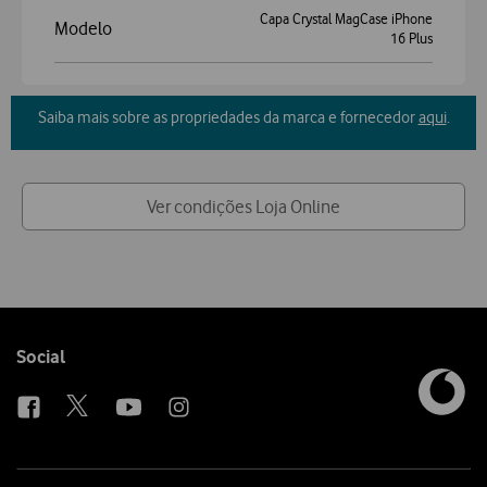
Capa Crystal MagCase iPhone
Modelo
16 Plus
Saiba mais sobre as propriedades da marca e fornecedor
aqui
.
Ver condições Loja Online
Follow
Social
us