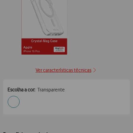
posição1
Ver características técnicas
Escolha a cor:
Transparente