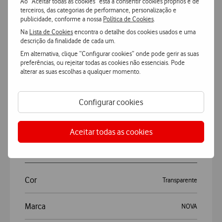
Ao “Aceitar todas as cookies” está a consentir cookies próprios e de
terceiros, das categorias de performance, personalização e
publicidade, conforme a nossa
Política de Cookies
.
Na
Lista de Cookies
encontra o detalhe dos cookies usados e uma
descrição da finalidade de cada um.
Características
Em alternativa, clique “Configurar cookies” onde pode gerir as suas
preferências, ou rejeitar todas as cookies não essenciais. Pode
alterar as suas escolhas a qualquer momento.
Accordeon
Mais Características
Configurar cookies
NOVA Capa Crystal MagCase iPhone 16 Plus
Aceitar todas as cookies
Geral
Cor
Transparente
Marca
NOVA