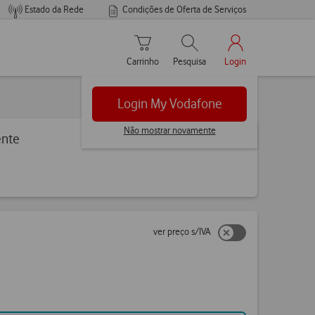
Estado da Rede
Condições de Oferta de Serviços
Carrinho de compras
Pesquisar
My Vodafone Men
Carrinho
Pesquisa
Login
Login My Vodafone
Não mostrar novamente
ente
ver preço s/IVA