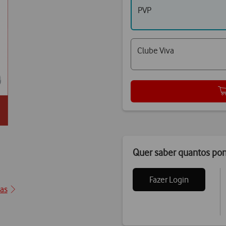
PVP
Clube Viva
Quer saber quantos po
Fazer Login
ção1
cas