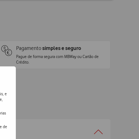
Pagamento
simples e seguro
Pague de forma segura com MBWay ou Cartão de
Crédito.
is, e
e,
rias
de de