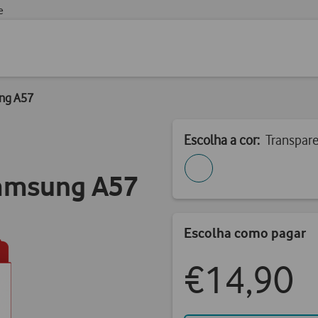
e
ng A57
Escolha a cor:
Transpar
Samsung A57
Escolha como pagar
€14,90