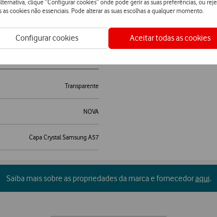
lternativa, clique “Configurar cookies” onde pode gerir as suas preferências, ou reje
s as cookies não essenciais. Pode alterar as suas escolhas a qualquer momento.
Configurar cookies
Aceitar todas as cookies
Transparente
NOVA
Capa Crystal Samsung A57
Saiba mais sobre as propriedades da marca e fornecedor
aqui
.