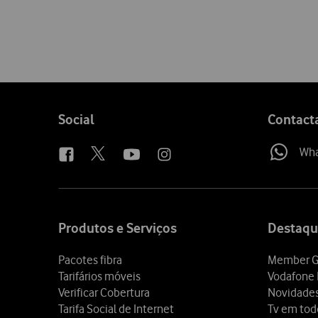
Follow
Social
Contact
us
Wh
Site
map
Produtos e Serviços
Destaqu
Pacotes fibra
Member G
Tarifários móveis
Vodafone 
Verificar Cobertura
Novidade
Tarifa Social de Internet
Tv em tod