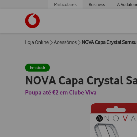
Particulares
Business
A Vodafon
https://www.vodafone.pt
Breadcrumbs
Loja Online
Acessórios
NOVA Capa Crystal Samsu
Em stock
NOVA Capa Crystal 
Poupa até €2 em Clube Viva