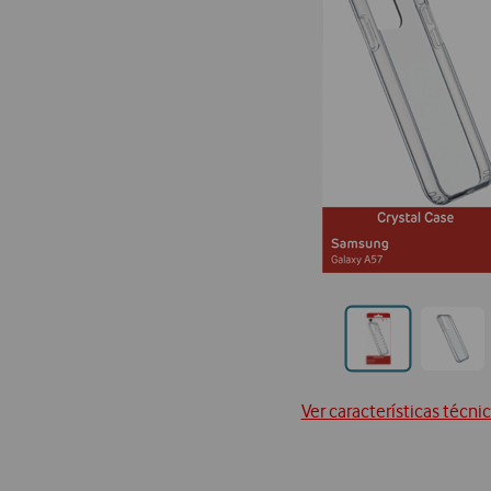
Ir
Ir
para
para
posi
posição0
Ver características técni