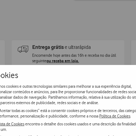
Entrega grátis
e ultrarápida
Encomende hoje antes das 16h e receba no dia útil
seguinte
ou receba em loja.
okies
os cookies e outras tecnologias similares para melhorar a sua experiência digital,
onalizar conteúdos e anúncios, para lhe proporcionar funcionalidades de redes socia
 analisar dados de navegação. Partilhamos informação, relativa à sua utilização do sit
parceiros externos de publicidade, redes sociais e de análise.
Aceitar todas as cookies” está a consentir cookies próprios e de terceiros, das catego
erformance, personalização e publicidade, conforme a nossa
Política de Cookies
.
ista de Cookies
encontra o detalhe dos cookies usados e uma descrição da finalida
 um.