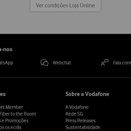
Ver condições Loja Online
a-nos
atsApp
Webchat
Fala con
es
Sobre a Vodafone
et Member
A Vodafone
Fiber to the Room
Rede 5G
s e Promoções
Press Releases
os os ecrãs
Sustentabilidade