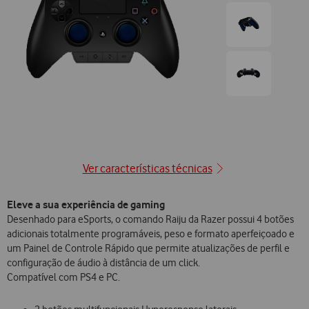
posição1
Ir
para
posição2
Ir
para
posição3
Ver características técnicas
Eleve a sua experiência de gaming
Desenhado para eSports, o comando Raiju da Razer possui 4 botões
adicionais totalmente programáveis, peso e formato aperfeiçoado e
um Painel de Controle Rápido que permite atualizações de perfil e
configuração de áudio à distância de um click.
Compatível com PS4 e PC.