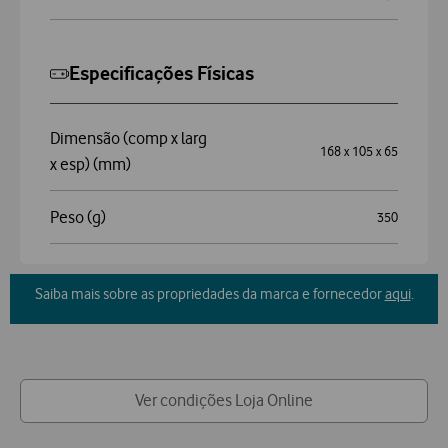
Especificações Físicas
Dimensão (comp x larg
168 x 105 x 65
x esp) (mm)
Peso (g)
350
Saiba mais sobre as propriedades da marca e fornecedor
aqui
.
Ver condições Loja Online