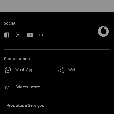
Follow
Social
us
Contacta-nos
WhatsApp
Webchat
Fala connosco
Site
Produtos e Serviços
map