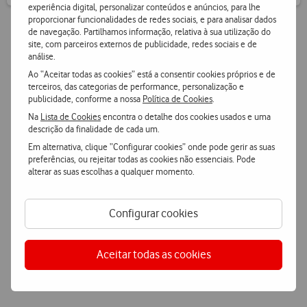
experiência digital, personalizar conteúdos e anúncios, para lhe
proporcionar funcionalidades de redes sociais, e para analisar dados
de navegação. Partilhamos informação, relativa à sua utilização do
site, com parceiros externos de publicidade, redes sociais e de
Vantagens Vodafone.pt
análise.
Ao “Aceitar todas as cookies” está a consentir cookies próprios e de
terceiros, das categorias de performance, personalização e
14 dias para devoluções
publicidade, conforme a nossa
Política de Cookies
.
Pode devolver gratuitamente qualquer produto numa das
Na
Lista de Cookies
encontra o detalhe dos cookies usados e uma
nossas lojas ou CTT.
descrição da finalidade de cada um.
Em alternativa, clique “Configurar cookies” onde pode gerir as suas
preferências, ou rejeitar todas as cookies não essenciais. Pode
Entrega grátis
e ultrarápida
alterar as suas escolhas a qualquer momento.
Encomende hoje antes das 16h e receba no dia útil
seguinte
.
Configurar cookies
Pagamento
simples e seguro
Pague de forma segura com MBWay ou Cartão de Crédito.
Aceitar todas as cookies