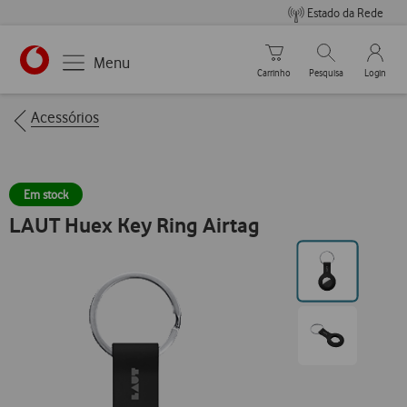
Estado da Rede
Carrinho de compras
Pesquisar
My Vo
Menu
Carrinho
Pesquisa
Login
https://www.vodafone.pt
Breadcrumbs
Acessórios
Em stock
LAUT Huex Key Ring Airtag
Ir
para
posição0
Ir
para
posição1