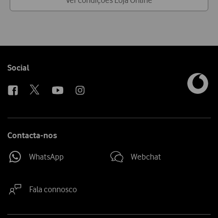
Ver condições Loja Online
Follow
Social
us
Contacta-nos
WhatsApp
Webchat
Fala connosco