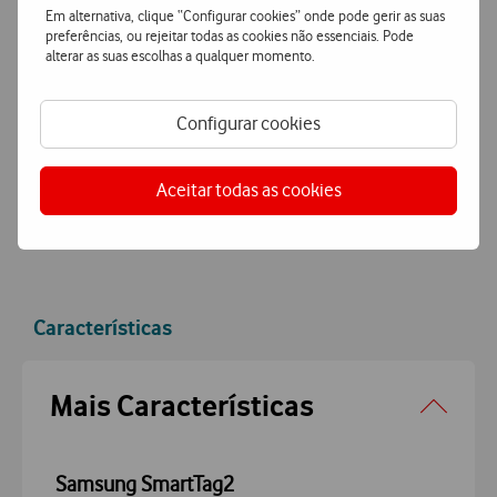
Em alternativa, clique “Configurar cookies” onde pode gerir as suas
Entrega grátis
e ultrarápida
preferências, ou rejeitar todas as cookies não essenciais. Pode
Encomende hoje antes das 16h e receba no dia útil
alterar as suas escolhas a qualquer momento.
seguinte
ou receba em loja.
Configurar cookies
Pagamento
simples e seguro
Pague de forma segura com MBWay ou Cartão de Crédito.
Aceitar todas as cookies
Características
Accordeon
Mais Características
Samsung SmartTag2