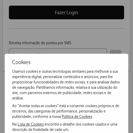
Fazer Login
Receba informação de pontos por SMS
Cookies
Usamos cookies e outras tecnologias similares para melhorar a sua
experiência digital, personalizar conteúdos e anúncios, para lhe
proporcionar funcionalidades de redes sociais, e para analisar dados
de navegação. Partilhamos informação, relativa à sua utilização do
Vantagens Vodafone.pt
site, com parceiros externos de publicidade, redes sociais e de
análise.
Ao “Aceitar todas as cookies” está a consentir cookies próprios e de
14 dias para devoluções
terceiros, das categorias de performance, personalização e
publicidade, conforme a nossa
Política de Cookies
.
Pode devolver gratuitamente qualquer produto numa das
nossas lojas ou CTT.
Na
Lista de Cookies
encontra o detalhe dos cookies usados e uma
descrição da finalidade de cada um.