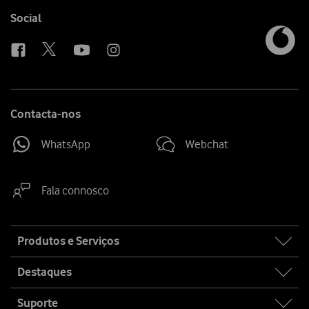
Follow
Social
us
Contacta-nos
WhatsApp
Webchat
Fala connosco
Site
Produtos e Serviços
map
Destaques
Suporte