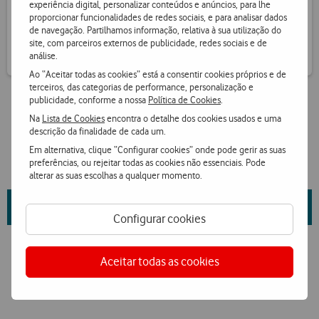
experiência digital, personalizar conteúdos e anúncios, para lhe
Receba informação de pontos por SMS
proporcionar funcionalidades de redes sociais, e para analisar dados
de navegação. Partilhamos informação, relativa à sua utilização do
site, com parceiros externos de publicidade, redes sociais e de
análise.
Ao “Aceitar todas as cookies” está a consentir cookies próprios e de
terceiros, das categorias de performance, personalização e
publicidade, conforme a nossa
Política de Cookies
.
Na
Lista de Cookies
encontra o detalhe dos cookies usados e uma
descrição da finalidade de cada um.
Em alternativa, clique “Configurar cookies” onde pode gerir as suas
preferências, ou rejeitar todas as cookies não essenciais. Pode
alterar as suas escolhas a qualquer momento.
Saiba mais sobre as propriedades da marca e fornecedor
aqui
.
Configurar cookies
Aceitar todas as cookies
Ver condições Loja Online