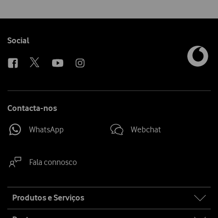
Follow
Social
us
Contacta-nos
WhatsApp
Webchat
Fala connosco
Site
Produtos e Serviços
map