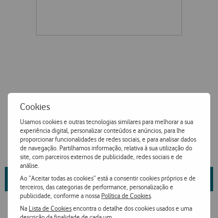
Cookies
Usamos cookies e outras tecnologias similares para melhorar a sua
experiência digital, personalizar conteúdos e anúncios, para lhe
proporcionar funcionalidades de redes sociais, e para analisar dados
de navegação. Partilhamos informação, relativa à sua utilização do
site, com parceiros externos de publicidade, redes sociais e de
análise.
Saiba mais sobre as propriedades da marca e fornecedor
aqui
.
Ao “Aceitar todas as cookies” está a consentir cookies próprios e de
terceiros, das categorias de performance, personalização e
publicidade, conforme a nossa
Política de Cookies
.
Na
Lista de Cookies
encontra o detalhe dos cookies usados e uma
descrição da finalidade de cada um.