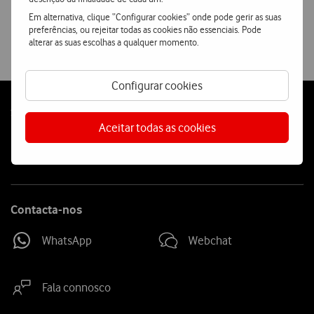
Ver condições Loja Online
Em alternativa, clique “Configurar cookies” onde pode gerir as suas
preferências, ou rejeitar todas as cookies não essenciais. Pode
alterar as suas escolhas a qualquer momento.
Configurar cookies
Follow
Social
Aceitar todas as cookies
us
Contacta-nos
WhatsApp
Webchat
Fala connosco