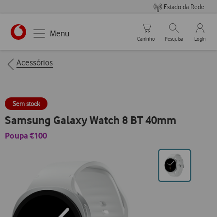
Estado da Rede
Carrinho de compras
Pesquisar
My Vo
Menu
Carrinho
Pesquisa
Login
https://www.vodafone.pt
Breadcrumbs
Acessórios
Sem stock
Samsung Galaxy Watch 8 BT 40mm
Poupa €100
Ir
para
posição0