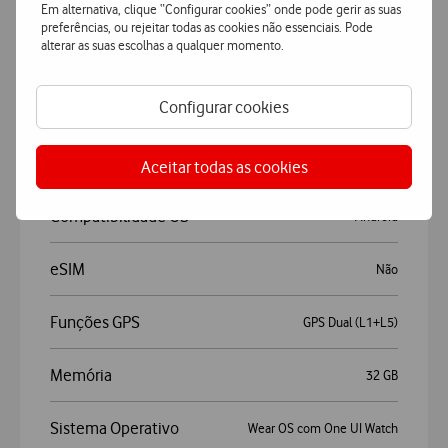
Em alternativa, clique “Configurar cookies” onde pode gerir as suas
Autonomia
Até 30h
preferências, ou rejeitar todas as cookies não essenciais. Pode
alterar as suas escolhas a qualquer momento.
Conectividade e Sistemas
Configurar cookies
Bluetooth™ (norma)
5.3
Aceitar todas as cookies
Compatibilidade OS
Android
eSIM
Não
Funções GPS
GPS Dual (L1+L5)
Memória
32 GB
Sistema Operativo
Wear OS com One UI Watch