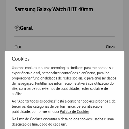
Samsung Galaxy Watch 8 BT 40mm
Geral
Cor
Cinza
Cookies
Marca
Samsung
Usamos cookies e outras tecnologias similares para melhorar a sua
experiência digital, personalizar conteúdos e anúncios, para lhe
Modelo
Galaxy Watch 8 BT 40mm
proporcionar funcionalidades de redes sociais, e para analisar dados
de navegação. Partilhamos informação, relativa à sua utilização do
site, com parceiros externos de publicidade, redes sociais e de
Tipo de Bracelete
One Click
análise.
Ao “Aceitar todas as cookies” está a consentir cookies próprios e de
terceiros, das categorias de performance, personalização e
publicidade, conforme a nossa
Política de Cookies
.
Bateria
Na
Lista de Cookies
encontra o detalhe dos cookies usados e uma
descrição da finalidade de cada um.