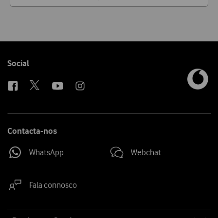
Follow
Social
us
Contacta-nos
WhatsApp
Webchat
Fala connosco
Site