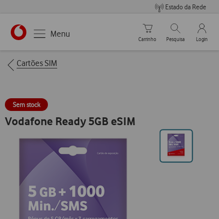
Estado da Rede
Carrinho de compras
Pesquisar
My Vo
Menu
Carrinho
Pesquisa
Login
https://www.vodafone.pt
Breadcrumbs
Cartões SIM
Sem stock
Vodafone Ready 5GB eSIM
Ir
para
posição0