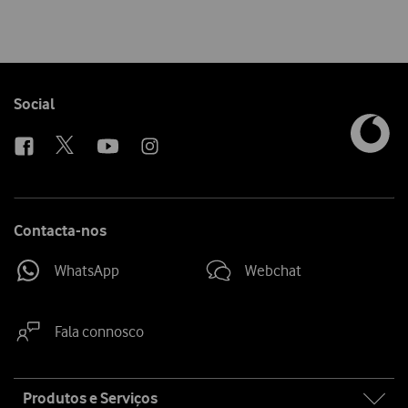
Follow
Social
us
Contacta-nos
WhatsApp
Webchat
Fala connosco
Site
Produtos e Serviços