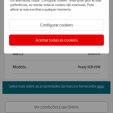
Em alternativa, clique “Configurar cookies” onde pode gerir as suas
Accordeon
Mais Características
preferências, ou rejeitar todas as cookies não essenciais. Pode
alterar as suas escolhas a qualquer momento.
Vodafone Ready 5GB eSIM
Configurar cookies
Geral
Aceitar todas as cookies
Marca
Vodafone
Modelo
Ready 5GB eSIM
Saiba mais sobre as propriedades da marca e fornecedor
aqui
.
Ver condições Loja Online