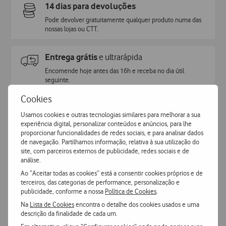
14 dias para devoluções
Pode devolver gratuitamente qualquer produto numa das
nossas lojas ou CTT.
Entrega grátis
e ultrarápida
Encomende hoje antes das 16h e receba no dia útil
seguinte
.
Cookies
Pagamento
simples e seguro
Usamos cookies e outras tecnologias similares para melhorar a sua
Pague de forma segura com MBWay ou Cartão de Crédito.
experiência digital, personalizar conteúdos e anúncios, para lhe
proporcionar funcionalidades de redes sociais, e para analisar dados
de navegação. Partilhamos informação, relativa à sua utilização do
site, com parceiros externos de publicidade, redes sociais e de
análise.
Ao “Aceitar todas as cookies” está a consentir cookies próprios e de
terceiros, das categorias de performance, personalização e
publicidade, conforme a nossa
Política de Cookies
.
Características
Na
Lista de Cookies
encontra o detalhe dos cookies usados e uma
descrição da finalidade de cada um.