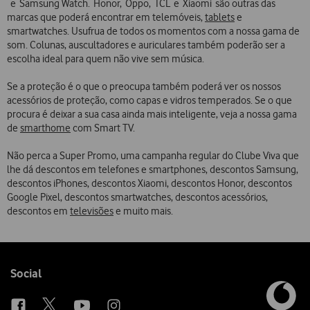
e Samsung Watch. Honor, Oppo, TCL e Xiaomi são outras das
marcas que poderá encontrar em telemóveis,
tablets
e
smartwatches. Usufrua de todos os momentos com a nossa gama de
som. Colunas, auscultadores e auriculares também poderão ser a
escolha ideal para quem não vive sem música.
Se a proteção é o que o preocupa também poderá ver os nossos
acessórios de proteção, como capas e vidros temperados. Se o que
procura é deixar a sua casa ainda mais inteligente, veja a nossa gama
de
smarthome
com Smart TV.
Não perca a Super Promo, uma campanha regular do Clube Viva que
lhe dá descontos em telefones e smartphones, descontos Samsung,
descontos iPhones, descontos Xiaomi, descontos Honor, descontos
Google Pixel, descontos smartwatches, descontos acessórios,
descontos em
televisões
e muito mais.
Follow
Social
us