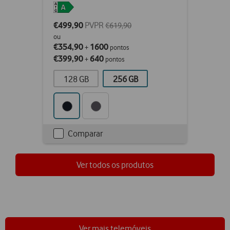
€499,90
PVPR
€619,90
ou
€354,90
1600
+
pontos
€399,90
640
+
pontos
128 GB
256 GB
Comparar
Checkbox
not
ticked
Ver todos os produtos
Ver mais telemóveis