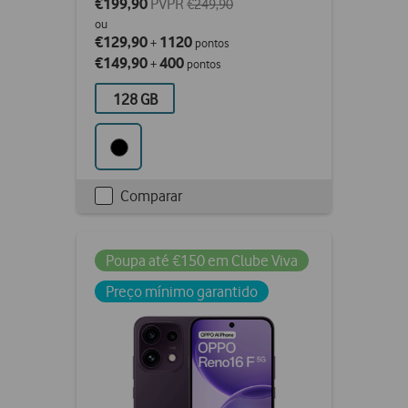
€199,90
PVPR
€249,90
ou
€129,90
1120
+
pontos
€149,90
400
+
pontos
128 GB
Comparar
Checkbox
not
ticked
Poupa até €150 em Clube Viva
Preço mínimo garantido