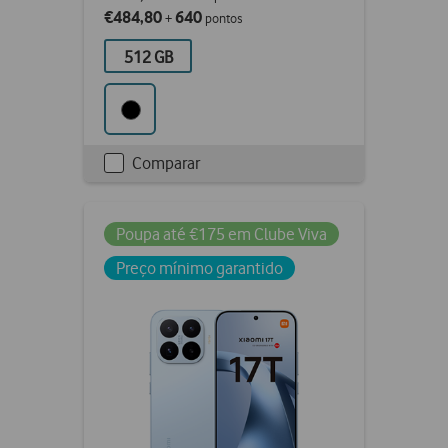
€484,80
640
+
pontos
512 GB
Comparar
Checkbox
not
ticked
Poupa até €175 em Clube Viva
Preço mínimo garantido