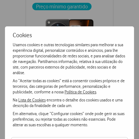
Preço mínimo garantido
Cookies
Usamos cookies e outras tecnologias similares para melhorar a sua
experiência digital, personalizar conteúdos e anúncios, para lhe
proporcionar funcionalidades de redes sociais, e para analisar dados
de navegação. Partilhamos informação, relativa à sua utilização do
site, com parceiros externos de publicidade, redes sociais e de
análise.
Ao “Aceitar todas as cookies” está a consentir cookies próprios e de
OPPO Find X9 Ultra 5G
terceiros, das categorias de performance, personalização e
publicidade, conforme a nossa
Política de Cookies
.
Na
Lista de Cookies
encontra o detalhe dos cookies usados e uma
descrição da finalidade de cada um.
€1659,91
PVPR
€1699,91
Em alternativa, clique “Configurar cookies” onde pode gerir as suas
ou
preferências, ou rejeitar todas as cookies não essenciais. Pode
€1184,90
3000
+
pontos
alterar as suas escolhas a qualquer momento.
512 GB