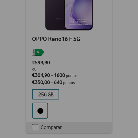
OPPO Reno16 F 5G
€599,90
ou
€304,90
1600
+
pontos
€350,00
640
+
pontos
256 GB
Comparar
Checkbox
not