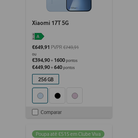
Xiaomi 17T 5G
€649,91
PVPR
€749,91
ou
€394,90
1600
+
pontos
€449,90
640
+
pontos
256 GB
Comparar
Checkbox
not
ticked
Poupa até €515 em Clube Viva