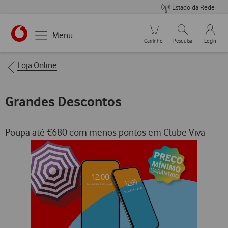
Estado da Rede
Carrinho de compras
Pesquisar
My Vo
Menu
Carrinho
Pesquisa
Login
https://www.vodafone.pt
Breadcrumbs
Loja Online
Grandes Descontos
Poupa até €680 com menos pontos em Clube Viva