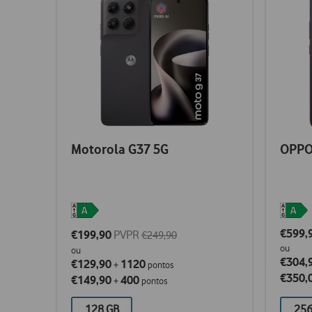
Motorola G37 5G
OPPO
€599,
€199,90
PVPR
€249,90
ou
ou
€304,
€129,90
1120
+
pontos
€350,
€149,90
400
+
pontos
128 GB
256