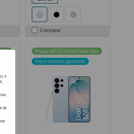
Comparar
Checkbox
not
ticked
Viva
Poupa até €210 em Clube Viva
Preço mínimo garantido
is, e
e,
rias
de de
itar