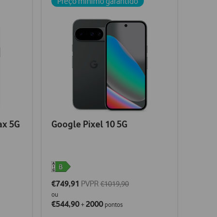
Preço mínimo garantido
ax 5G
Google Pixel 10 5G
€749,91
PVPR
€1019,90
ou
€544,90
2000
+
pontos