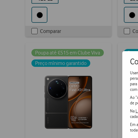
Comparar
Co
Checkbox
Chec
not
not
ticked
ticke
Poupa até €515 em Clube Viva
Preç
Co
Preço mínimo garantido
Usam
pers
para
com 
Ao “
de p
Na
L
cada
Em a
toda