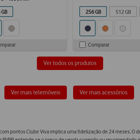
 GB
256 GB
512 GB
mparar
Comparar
kbox
Checkbox
not
d
ticked
Ver todos os produtos
Ver mais telemóveis
Ver mais acessórios
om pontos Clube Viva implica uma fidelização de 24 meses. O de
or PVPR entende-se o preço de venda sugerido ou recomendado que