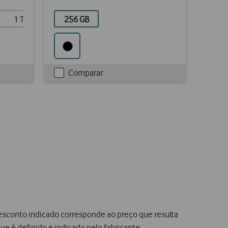
1 TB
2 TB
256 GB
Comparar
Checkbox
not
ticked
sconto indicado corresponde ao preço que resulta
 é definido e indicado pelo fabricante.