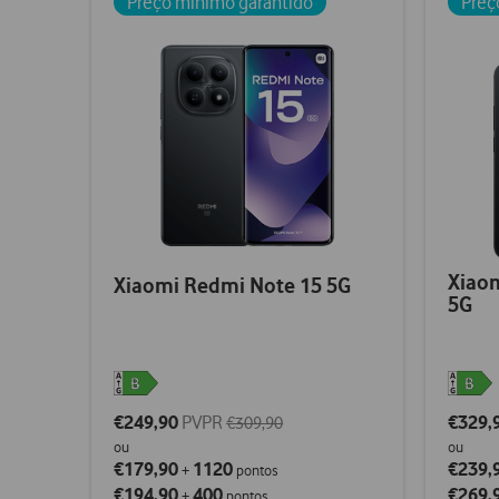
Preço mínimo garantido
Preç
Xiaom
Xiaomi Redmi Note 15 5G
5G
€249,90
PVPR
€329,
€309,90
ou
ou
€179,90
1120
€239,
+
pontos
€194,90
400
€269,
+
pontos