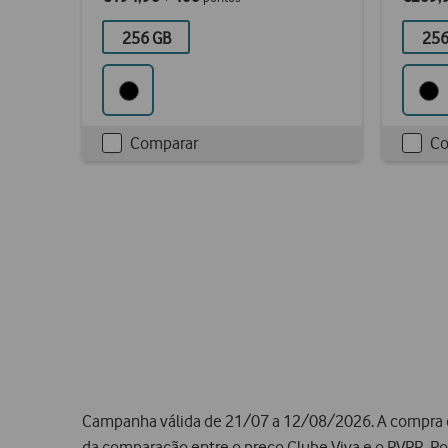
256 GB
256
Comparar
Co
Checkbox
Chec
not
not
ticked
ticke
Campanha válida de 21/07 a 12/08/2026. A compra c
da comparação entre o preço Clube Viva e o PVPR. P