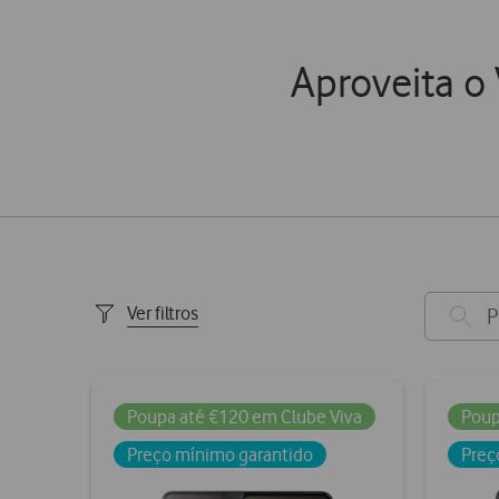
Aproveita o
Ver filtros
Poupa até €120 em Clube Viva
Poup
Preço mínimo garantido
Preç