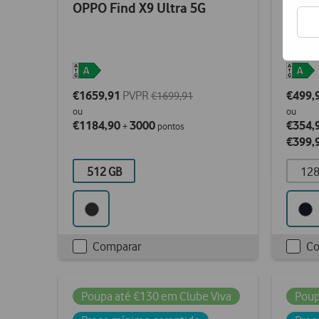
OPPO Find X9 Ultra 5G
Sams
€1659,91
PVPR
€499,
€1699,91
ou
ou
€1184,90
3000
€354,
+
pontos
€399,
512 GB
128
Comparar
Co
Checkbox
Chec
not
not
ticked
ticke
Poupa até €130 em Clube Viva
Poup