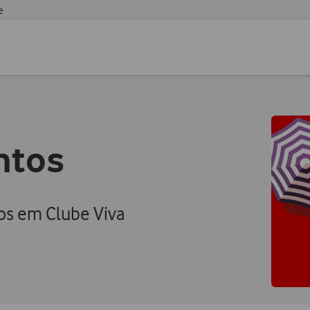
e
ntos
s em Clube Viva