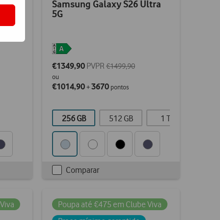
Samsung Galaxy S26 Ultra
G
5G
€1349,90
PVPR
€1499,90
ou
€1014,90
3670
+
pontos
256 GB
512 GB
1 TB
Comparar
Checkbox
not
ticked
Viva
Poupa até €475 em Clube Viva