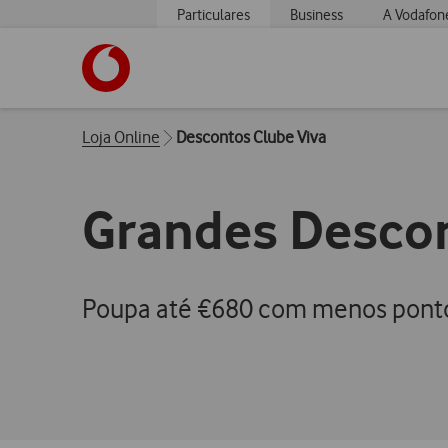
Particulares
Business
A Vodafon
https://www.vodafone.pt
Breadcrumbs
Loja Online
Descontos Clube Viva
Grandes Desco
Poupa até €680 com menos ponto