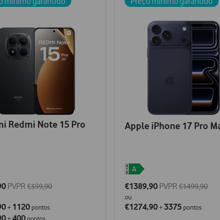
o mínimo garantido
Preço mínimo garantido
i Redmi Note 15 Pro
Apple iPhone 17 Pro M
90
PVPR
€1389,90
PVPR
€399,90
€1499,90
ou
90
1120
€1274,90
3375
+
pontos
+
pontos
90
400
+
pontos