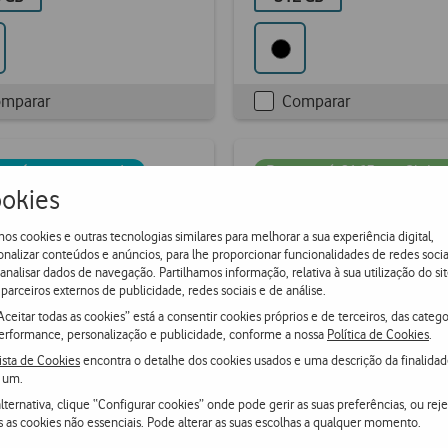
mparar
Comparar
kbox
Checkbox
not
d
ticked
o mínimo garantido
Poupa até €165 em Clube 
okies
Preço mínimo garantido
os cookies e outras tecnologias similares para melhorar a sua experiência digital,
onalizar conteúdos e anúncios, para lhe proporcionar funcionalidades de redes socia
 analisar dados de navegação. Partilhamos informação, relativa à sua utilização do sit
parceiros externos de publicidade, redes sociais e de análise.
Aceitar todas as cookies” está a consentir cookies próprios e de terceiros, das catego
erformance, personalização e publicidade, conforme a nossa
Política de Cookies
.
ista de Cookies
encontra o detalhe dos cookies usados e uma descrição da finalida
 um.
lternativa, clique “Configurar cookies” onde pode gerir as suas preferências, ou reje
s as cookies não essenciais. Pode alterar as suas escolhas a qualquer momento.