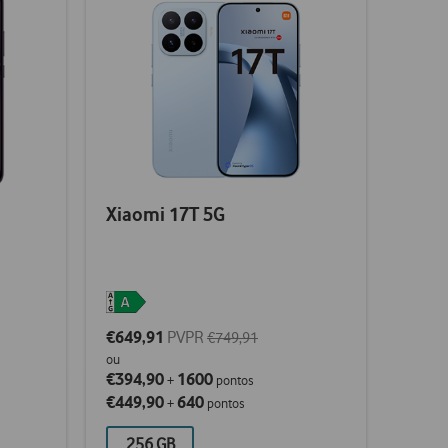
Xiaomi 17T 5G
€649,91
PVPR
€749,91
ou
€394,90
1600
+
pontos
€449,90
640
+
pontos
256 GB