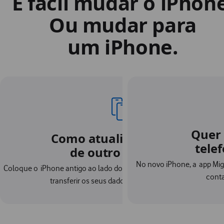
É fácil mudar o iPhone
Ou mudar para
um iPhone.
Quer
Como atualizar a partir
tele
de outro iPhone?
No novo iPhone, a app Migra
Coloque o iPhone antigo ao lado do novo e, com poucos toques, 
conta
transferir os seus dados automaticamente.