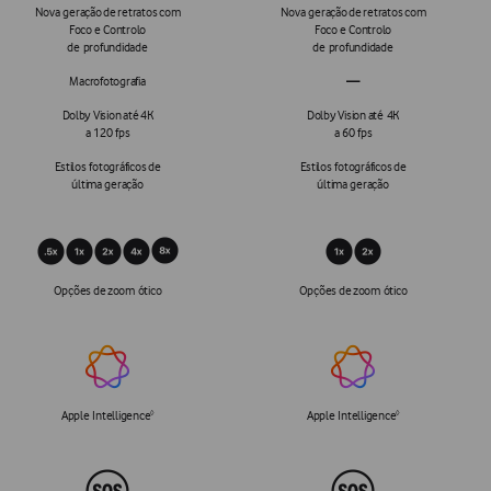
Nova geração de retratos com
Nova geração de retratos com
Foco e Controlo
Foco e Controlo
de profundidade
de profundidade
Macrofotografia
—
Macrofotografia não aplicáve
Dolby Vision até 4K
Dolby Vision até 4K
a 120 fps
a 60 fps
Estilos fotográficos de
Estilos fotográficos de
última geração
última geração
Zoom ótico
Opções de zoom ótico
Opções de zoom ótico
Apple Intelligence
Apple Intelligence
Consulte os avisos legais
Apple Intelligence
Consulte os avisos 
◊
◊
Mais