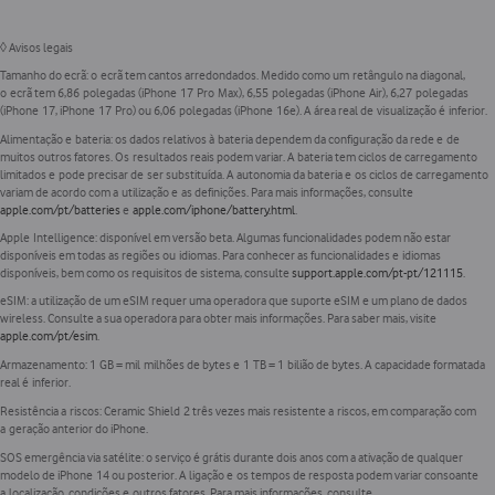
◊
Avisos legais
Tamanho do ecrã:
o ecrã tem cantos arredondados. Medido como um retângulo na diagonal,
o ecrã tem 6,86 polegadas (iPhone 17 Pro Max), 6,55 polegadas (iPhone Air), 6,27 polegadas
(iPhone 17, iPhone 17 Pro) ou 6,06 polegadas (iPhone 16e). A área real de visualização é inferior.
Alimentação e bateria:
os dados relativos à bateria dependem da configuração da rede e de
muitos outros fatores. Os resultados reais podem variar. A bateria tem ciclos de carregamento
limitados e pode precisar de ser substituída. A autonomia da bateria e os ciclos de carregamento
variam de acordo com a utilização e as definições. Para mais informações, consulte
apple.com/pt/batteries
e
apple.com/iphone/battery.html
.
Apple Intelligence:
disponível em versão beta. Algumas funcionalidades podem não estar
disponíveis em todas as regiões ou idiomas. Para conhecer as funcionalidades e idiomas
disponíveis, bem como os requisitos de sistema, consulte
support.apple.com/pt-pt/121115
.
eSIM:
a utilização de um eSIM requer uma operadora que suporte eSIM e um plano de dados
wireless. Consulte a sua operadora para obter mais informações. Para saber mais, visite
apple.com/pt/esim
.
Armazenamento:
1 GB = mil milhões de bytes e 1 TB = 1 bilião de bytes. A capacidade formatada
real é inferior.
Resistência a riscos:
Ceramic Shield 2 três vezes mais resistente a riscos, em comparação com
a geração anterior do iPhone.
SOS emergência via satélite:
o serviço é grátis durante dois anos com a ativação de qualquer
modelo de iPhone 14 ou posterior. A ligação e os tempos de resposta podem variar consoante
a localização, condições e outros fatores. Para mais informações, consulte