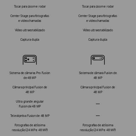
Tocar para zoom e rodar
Tocar para zoom e rodar
Center Stage para fotografias
Center Stage para fotografias
e videochamadas
e videochamadas
Vídeo ultraestabilizado
Vídeo ultraestabilizado
Captura dupla
Captura dupla
Câmaras
Sistema de câmaras Pro Fusion
Sistema de câmara Fusion de
de 48 MP
48 MP
Câmara principal Fusion de
Câmara principal Fusion de
48 MP
48 MP
Ultra grande angular
—
Fusion de 48 MP
Ultra grande angular
Fusion de 48 MP não aplicáve
Teleobjetiva Fusion de 48 MP
—
Teleobjetiva Fusion de 48 MP
Fotografias de altíssima
Fotografias de altíssima
resolução (24 MP e 48 MP)
resolução (24 MP e 48 MP)